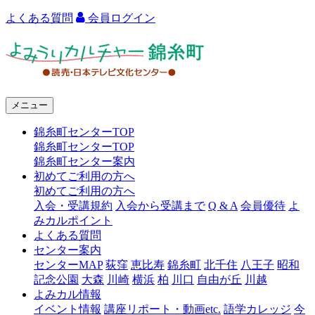
よくある質問
会員ログイン
よ
み
う
メニュー
り
錦糸町センターTOP
カ
錦糸町センターTOP
ル
錦糸町センター案内
初めてご利用の方へ
チ
初めてご利用の方へ
ャ
入会・受講規約
入会から受講まで
Q & A
会員優待
よ
みカルポイント
ー
よくある質問
センター案内
錦
センターMAP
荻窪
恵比寿
錦糸町
北千住
八王子
昭和
糸
記念公園
大森
川崎
横浜
柏
川口
自由が丘
川越
よみカル情報
町
イベント情報
講座リポート・動画etc.
語学カレッジ
今