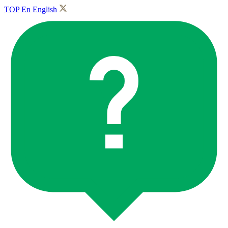
TOP
En
English