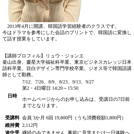
2013年4月に開講、韓国語学習経験者のクラスです。
今はドラマを参考にした会話のプリントで、韓国語に変換し
て話す授業をしています。
【講師プロフィル】リュウ・ジョンエ
釜山出身。慶星大学福祉科卒業。東京ビジネスカレッジ日本
語科卒業。目白デザイン専門学校卒業。ジオス等で韓国語講
師として勤務。
7/12、7/26、8/9、8/23、9/13、9/27
第2・4日曜日 14:20～15:50
日時
ホームページからのお申し込みは、受講日の7日前
までとなります。
受講料
会員
3か月 6回 19,800円（うち消費税額1,800円）
維持費
2,112円
途中受
継続のみできません
事前に見学または一日体験へ