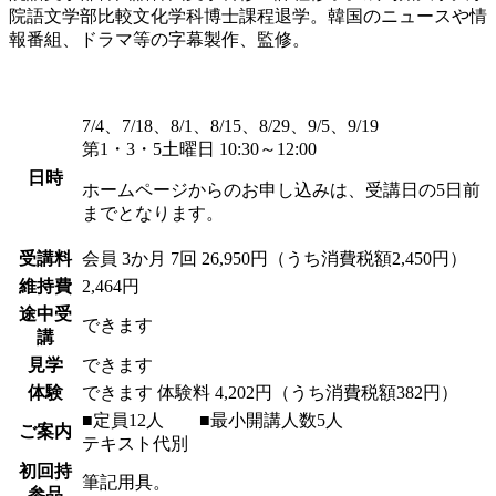
院語文学部比較文化学科博士課程退学。韓国のニュースや情
報番組、ドラマ等の字幕製作、監修。
7/4、7/18、8/1、8/15、8/29、9/5、9/19
第1・3・5土曜日 10:30～12:00
日時
ホームページからのお申し込みは、受講日の5日前
までとなります。
受講料
会員
3か月 7回 26,950円（うち消費税額2,450円）
維持費
2,464円
途中受
できます
講
見学
できます
体験
できます
体験料
4,202円（うち消費税額382円）
■定員12人 ■最小開講人数5人
ご案内
テキスト代別
初回持
筆記用具。
参品