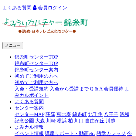
よくある質問
会員ログイン
よ
み
う
メニュー
り
錦糸町センターTOP
カ
錦糸町センターTOP
ル
錦糸町センター案内
初めてご利用の方へ
チ
初めてご利用の方へ
ャ
入会・受講規約
入会から受講まで
Q & A
会員優待
よ
みカルポイント
ー
よくある質問
センター案内
錦
センターMAP
荻窪
恵比寿
錦糸町
北千住
八王子
昭和
糸
記念公園
大森
川崎
横浜
柏
川口
自由が丘
川越
よみカル情報
町
イベント情報
講座リポート・動画etc.
語学カレッジ
今