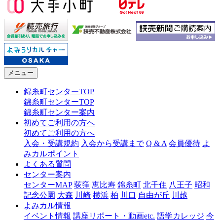
メニュー
錦糸町センターTOP
錦糸町センターTOP
錦糸町センター案内
初めてご利用の方へ
初めてご利用の方へ
入会・受講規約
入会から受講まで
Q & A
会員優待
よ
みカルポイント
よくある質問
センター案内
センターMAP
荻窪
恵比寿
錦糸町
北千住
八王子
昭和
記念公園
大森
川崎
横浜
柏
川口
自由が丘
川越
よみカル情報
イベント情報
講座リポート・動画etc.
語学カレッジ
今