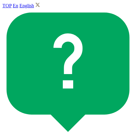
TOP
En
English