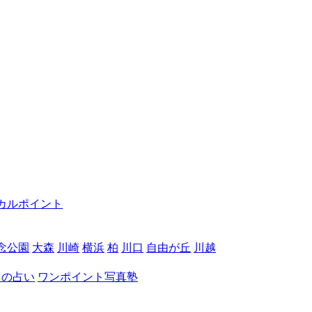
カルポイント
念公園
大森
川崎
横浜
柏
川口
自由が丘
川越
月の占い
ワンポイント写真塾