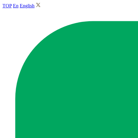
TOP
En
English