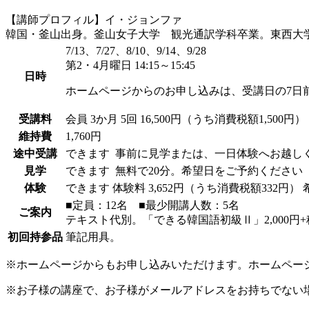
【講師プロフィル】イ・ジョンファ
韓国・釜山出身。釜山女子大学 観光通訳学科卒業。東西大
7/13、7/27、8/10、9/14、9/28
第2・4月曜日 14:15～15:45
日時
ホームページからのお申し込みは、受講日の7日
受講料
会員
3か月 5回 16,500円（うち消費税額1,500円）
維持費
1,760円
途中受講
できます
事前に見学または、一日体験へお越し
見学
できます
無料で20分。希望日をご予約ください
体験
できます
体験料
3,652円（うち消費税額332円）
■定員：12名 ■最少開講人数：5名
ご案内
テキスト代別。「できる韓国語初級Ⅱ」2,000円+
初回持参品
筆記用具。
※ホームページからもお申し込みいただけます。ホームペー
※お子様の講座で、お子様がメールアドレスをお持ちでない