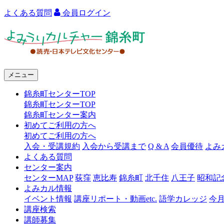
よくある質問
会員ログイン
よ
み
う
メニュー
り
錦糸町センターTOP
カ
錦糸町センターTOP
ル
錦糸町センター案内
初めてご利用の方へ
チ
初めてご利用の方へ
ャ
入会・受講規約
入会から受講まで
Q & A
会員優待
よみ
よくある質問
ー
センター案内
センターMAP
荻窪
恵比寿
錦糸町
北千住
八王子
昭和記
錦
よみカル情報
糸
イベント情報
講座リポート・動画etc.
語学カレッジ
今
講座検索
町
講師募集