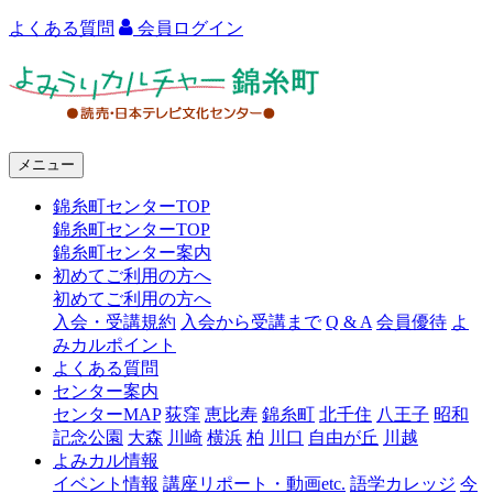
よくある質問
会員ログイン
よ
み
う
メニュー
り
錦糸町センターTOP
カ
錦糸町センターTOP
ル
錦糸町センター案内
初めてご利用の方へ
チ
初めてご利用の方へ
ャ
入会・受講規約
入会から受講まで
Q & A
会員優待
よ
みカルポイント
ー
よくある質問
センター案内
錦
センターMAP
荻窪
恵比寿
錦糸町
北千住
八王子
昭和
糸
記念公園
大森
川崎
横浜
柏
川口
自由が丘
川越
よみカル情報
町
イベント情報
講座リポート・動画etc.
語学カレッジ
今