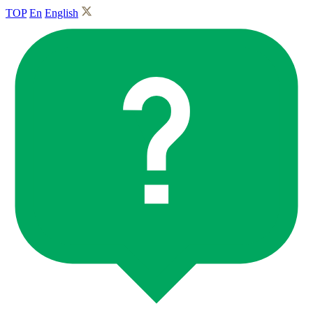
TOP
En
English