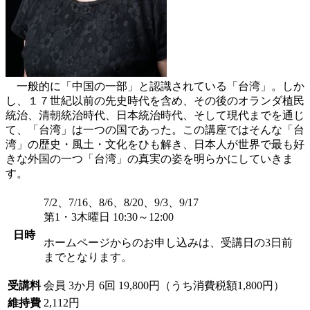
一般的に「中国の一部」と認識されている「台湾」。しか
し、１７世紀以前の先史時代を含め、その後のオランダ植民
統治、清朝統治時代、日本統治時代、そして現代までを通じ
て、「台湾」は一つの国であった。この講座ではそんな「台
湾」の歴史・風土・文化をひも解き、日本人が世界で最も好
きな外国の一つ「台湾」の真実の姿を明らかにしていきま
す。
7/2、7/16、8/6、8/20、9/3、9/17
第1・3木曜日 10:30～12:00
日時
ホームページからのお申し込みは、受講日の3日前
までとなります。
受講料
会員
3か月 6回 19,800円（うち消費税額1,800円）
維持費
2,112円