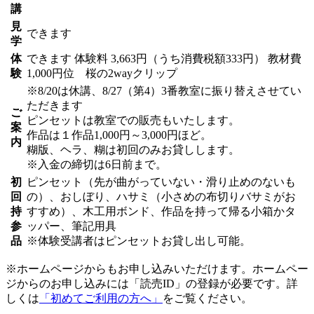
講
見
できます
学
体
できます
体験料
3,663円（うち消費税額333円）
教材費
験
1,000円位 桜の2wayクリップ
※8/20は休講、8/27（第4）3番教室に振り替えさせてい
ただきます
ご
ピンセットは教室での販売もいたします。
案
作品は１作品1,000円～3,000円ほど。
内
糊版、ヘラ、糊は初回のみお貸しします。
※入金の締切は6日前まで。
初
ピンセット（先が曲がっていない・滑り止めのないも
回
の）、おしぼり、ハサミ（小さめの布切りバサミがお
持
すすめ）、木工用ボンド、作品を持って帰る小箱かタ
参
ッパー、筆記用具
品
※体験受講者はピンセットお貸し出し可能。
※ホームページからもお申し込みいただけます。ホームペー
ジからのお申し込みには「読売ID」の登録が必要です。詳
しくは
「初めてご利用の方へ」
をご覧ください。