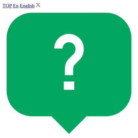
TOP
En
English