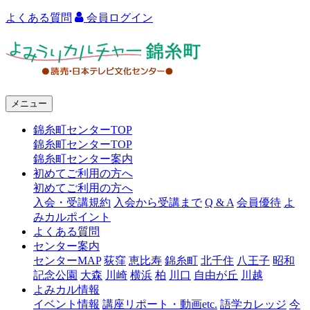
よくある質問
会員ログイン
よ
み
う
メニュー
り
錦糸町センターTOP
カ
錦糸町センターTOP
ル
錦糸町センター案内
初めてご利用の方へ
チ
初めてご利用の方へ
ャ
入会・受講規約
入会から受講まで
Q & A
会員優待
よ
みカルポイント
ー
よくある質問
センター案内
錦
センターMAP
荻窪
恵比寿
錦糸町
北千住
八王子
昭和
糸
記念公園
大森
川崎
横浜
柏
川口
自由が丘
川越
よみカル情報
町
イベント情報
講座リポート・動画etc.
語学カレッジ
今