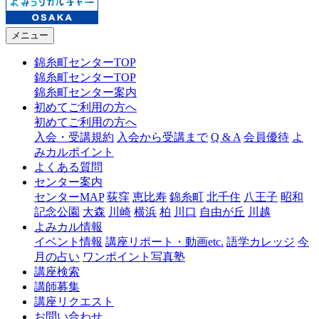
メニュー
錦糸町センターTOP
錦糸町センターTOP
錦糸町センター案内
初めてご利用の方へ
初めてご利用の方へ
入会・受講規約
入会から受講まで
Q & A
会員優待
よ
みカルポイント
よくある質問
センター案内
センターMAP
荻窪
恵比寿
錦糸町
北千住
八王子
昭和
記念公園
大森
川崎
横浜
柏
川口
自由が丘
川越
よみカル情報
イベント情報
講座リポート・動画etc.
語学カレッジ
今
月の占い
ワンポイント写真塾
講座検索
講師募集
講座リクエスト
お問い合わせ