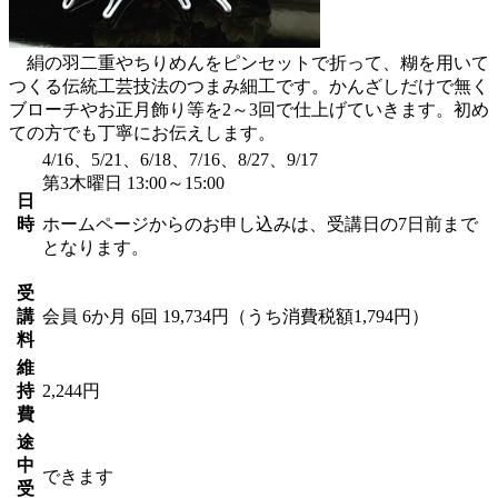
絹の羽二重やちりめんをピンセットで折って、糊を用いて
つくる伝統工芸技法のつまみ細工です。かんざしだけで無く
ブローチやお正月飾り等を2～3回で仕上げていきます。初め
ての方でも丁寧にお伝えします。
4/16、5/21、6/18、7/16、8/27、9/17
第3木曜日 13:00～15:00
日
時
ホームページからのお申し込みは、受講日の7日前まで
となります。
受
講
会員
6か月 6回 19,734円（うち消費税額1,794円）
料
維
持
2,244円
費
途
中
できます
受