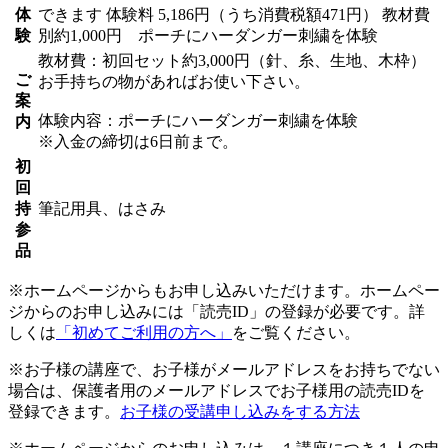
体
できます
体験料
5,186円（うち消費税額471円）
教材費
験
別約1,000円 ポーチにハーダンガー刺繍を体験
教材費：初回セット約3,000円（針、糸、生地、木枠）
ご
お手持ちの物があればお使い下さい。
案
体験内容：ポーチにハーダンガー刺繍を体験
内
※入金の締切は6日前まで。
初
回
持
筆記用具、はさみ
参
品
※ホームページからもお申し込みいただけます。ホームペー
ジからのお申し込みには「読売ID」の登録が必要です。詳
しくは
「初めてご利用の方へ」
をご覧ください。
※お子様の講座で、お子様がメールアドレスをお持ちでない
場合は、保護者用のメールアドレスでお子様用の読売IDを
登録できます。
お子様の受講申し込みをする方法