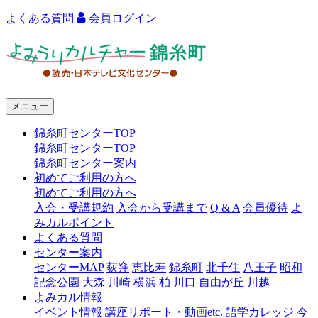
よくある質問
会員ログイン
よ
み
う
メニュー
り
錦糸町センターTOP
カ
錦糸町センターTOP
ル
錦糸町センター案内
初めてご利用の方へ
チ
初めてご利用の方へ
ャ
入会・受講規約
入会から受講まで
Q & A
会員優待
よ
みカルポイント
ー
よくある質問
センター案内
錦
センターMAP
荻窪
恵比寿
錦糸町
北千住
八王子
昭和
糸
記念公園
大森
川崎
横浜
柏
川口
自由が丘
川越
よみカル情報
町
イベント情報
講座リポート・動画etc.
語学カレッジ
今