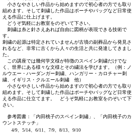
小さなやさしい作品から始めますので初心者の方でも取り
組めます。そして刺繍した作品はポーチやバッグなど日常使
える作品に仕上げます。
どうぞ気軽にお教室をのぞいて下さい。
刺繍は糸と針さえあれば自由に図柄が表現できる技術で
す。
刺繍の起源は特定されていませんが古墳の副葬品から発見さ
れるなど、非常に古くから人々の生活と共に発達してきまし
た。
この講座では幾何学文様が特徴のスペイン刺繍だけでな
く、世界にある様々な文様とその繍法を学びます。（例：ノ
ルウエー・ハーダンガー刺繍、ハンガリー・カロチャー刺
繍、イギリス・クルエール刺繡 他）
小さなやさしい作品から始めますので初心者の方でも取り
組めます。そして刺繍した作品はポーチやバッグなど日常使
える作品に仕立てます。 どうぞ気軽にお教室をのぞいて下
さい。
参考図書：「内田桃子のスペイン刺繡」、「内田桃子のカ
ウントステッチ」
4/9、5/14、6/11、7/9、8/13、9/10