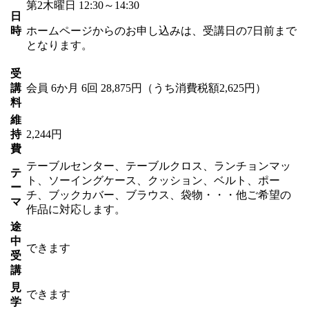
第2木曜日 12:30～14:30
日
時
ホームページからのお申し込みは、受講日の7日前まで
となります。
受
講
会員
6か月 6回 28,875円（うち消費税額2,625円）
料
維
持
2,244円
費
テーブルセンター、テーブルクロス、ランチョンマッ
テ
ト、ソーイングケース、クッション、ベルト、ポー
ー
チ、ブックカバー、ブラウス、袋物・・・他ご希望の
マ
作品に対応します。
途
中
できます
受
講
見
できます
学