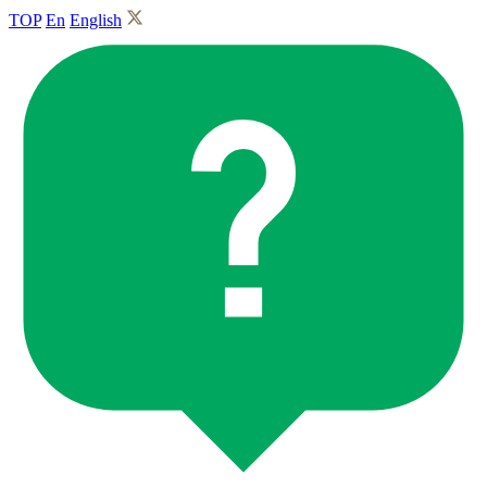
TOP
En
English