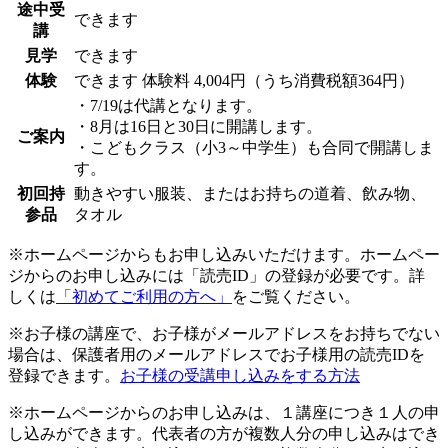
途中受
できます
講
見学
できます
体験
できます
体験料
4,004円（うち消費税額364円）
・7/19は代講となります。
・8月は16日と30日に開講します。
ご案内
・こどもクラス（小3～中学生）も合同で開講しま
す。
初回持
動きやすい服装、またはお持ちの道着、飲み物、
参品
タオル
※ホームページからもお申し込みいただけます。ホームペー
ジからのお申し込みには「読売ID」の登録が必要です。詳
しくは
「初めてご利用の方へ」
をご覧ください。
※お子様の講座で、お子様がメールアドレスをお持ちでない
場合は、保護者用のメールアドレスでお子様用の読売IDを
登録できます。
お子様の受講申し込みをする方法
※ホームページからのお申し込みは、１講座につき１人の申
し込みができます。代表者の方が複数人分の申し込みはでき