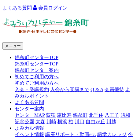
よくある質問
会員ログイン
よ
み
う
メニュー
り
錦糸町センターTOP
カ
錦糸町センターTOP
ル
錦糸町センター案内
初めてご利用の方へ
チ
初めてご利用の方へ
ャ
入会・受講規約
入会から受講まで
Q & A
会員優待
よ
みカルポイント
ー
よくある質問
センター案内
錦
センターMAP
荻窪
恵比寿
錦糸町
北千住
八王子
昭和
糸
記念公園
大森
川崎
横浜
柏
川口
自由が丘
川越
よみカル情報
町
イベント情報
講座リポート・動画etc.
語学カレッジ
今