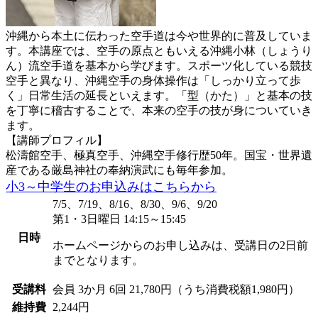
沖縄から本土に伝わった空手道は今や世界的に普及していま
す。本講座では、空手の原点ともいえる沖縄小林（しょうり
ん）流空手道を基本から学びます。スポーツ化している競技
空手と異なり、沖縄空手の身体操作は「しっかり立って歩
く」日常生活の延長といえます。「型（かた）」と基本の技
を丁寧に稽古することで、本来の空手の技が身についていき
ます。
【講師プロフィル】
松濤館空手、極真空手、沖縄空手修行歴50年。国宝・世界遺
産である厳島神社の奉納演武にも毎年参加。
小3～中学生のお申込みはこちらから
7/5、7/19、8/16、8/30、9/6、9/20
第1・3日曜日 14:15～15:45
日時
ホームページからのお申し込みは、受講日の2日前
までとなります。
受講料
会員
3か月 6回 21,780円（うち消費税額1,980円）
維持費
2,244円