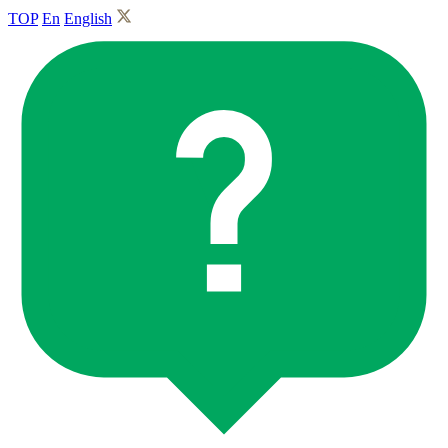
TOP
En
English