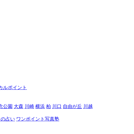
カルポイント
念公園
大森
川崎
横浜
柏
川口
自由が丘
川越
月の占い
ワンポイント写真塾