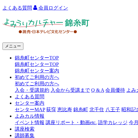
よくある質問
会員ログイン
よ
み
う
メニュー
り
錦糸町センターTOP
カ
錦糸町センターTOP
ル
錦糸町センター案内
初めてご利用の方へ
チ
初めてご利用の方へ
ャ
入会・受講規約
入会から受講まで
Q & A
会員優待
よみ
よくある質問
ー
センター案内
センターMAP
荻窪
恵比寿
錦糸町
北千住
八王子
昭和記
錦
よみカル情報
糸
イベント情報
講座リポート・動画etc.
語学カレッジ
今
講座検索
町
講師募集