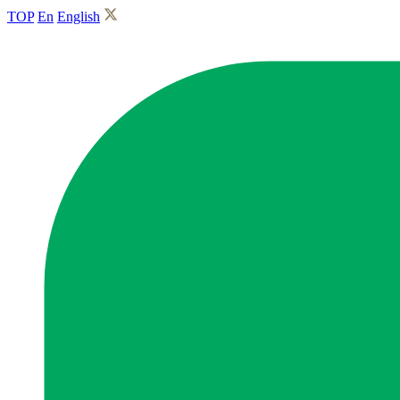
TOP
En
English