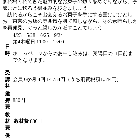
まれ培われてきた魅力的なお菓子の数々をめぐりながら、季
節ごとに移ろう街並みを歩きましょう。
訪れるからこそ出会えるお菓子を手にする喜びはひとし
お。東京のお店の雰囲気を肌で感じながら、その素晴らしさ
を再発見、ぐっと親しみが増すことでしょう。
4/23、5/28、6/25、9/24
第4木曜日 11:00～13:00
日
時
ホームページからのお申し込みは、受講日の11日前ま
でとなります。
受
講
会員
6か月 4回 14,784円（うち消費税額1,344円）
料
維
持
880円
費
教
材
教材費
880円
費
保