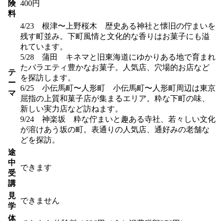
険
400円
料
4/23 根津〜上野桜木 歴史ある神社と懐旧の佇まいを
残す町並み。下町風情と文化的な香りはお菓子にも溢
れています。
5/28 蒲田 キネマと旧東海道にゆかりある地で育まれ
たバラエティ豊かなお菓子。人気店、穴場的お店など
テ
を探訪します。
ー
6/25 小伝馬町〜人形町 小伝馬町〜人形町周辺は東京
マ
屈指の上質和菓子店が集まるエリア。粋な下町の味、
新しい実力店など訪ねます。
9/24 神楽坂 粋な佇まいと趣ある寺社、若々しい文化
が溶けあう坂の町。表通りの人気店、通好みの老舗な
どを探訪。
途
中
できます
受
講
見
できません
学
体