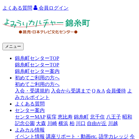
よくある質問
会員ログイン
よ
み
う
メニュー
り
錦糸町センターTOP
カ
錦糸町センターTOP
ル
錦糸町センター案内
初めてご利用の方へ
チ
初めてご利用の方へ
ャ
入会・受講規約
入会から受講まで
Q & A
会員優待
よ
みカルポイント
ー
よくある質問
センター案内
錦
センターMAP
荻窪
恵比寿
錦糸町
北千住
八王子
昭和
糸
記念公園
大森
川崎
横浜
柏
川口
自由が丘
川越
よみカル情報
町
イベント情報
講座リポート・動画etc.
語学カレッジ
今