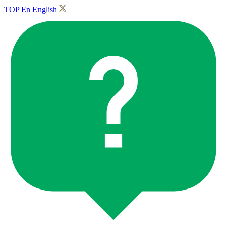
TOP
En
English