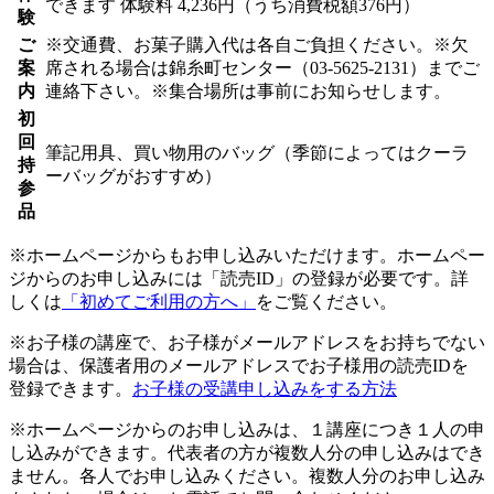
できます
体験料
4,236円（うち消費税額376円）
験
ご
※交通費、お菓子購入代は各自ご負担ください。※欠
案
席される場合は錦糸町センター（03-5625-2131）までご
内
連絡下さい。※集合場所は事前にお知らせします。
初
回
筆記用具、買い物用のバッグ（季節によってはクーラ
持
ーバッグがおすすめ）
参
品
※ホームページからもお申し込みいただけます。ホームペー
ジからのお申し込みには「読売ID」の登録が必要です。詳
しくは
「初めてご利用の方へ」
をご覧ください。
※お子様の講座で、お子様がメールアドレスをお持ちでない
場合は、保護者用のメールアドレスでお子様用の読売IDを
登録できます。
お子様の受講申し込みをする方法
※ホームページからのお申し込みは、１講座につき１人の申
し込みができます。代表者の方が複数人分の申し込みはでき
ません。各人でお申し込みください。複数人分のお申し込み