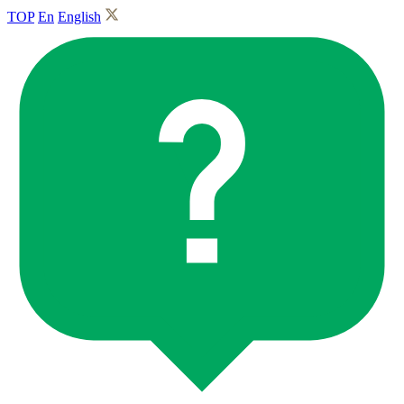
TOP
En
English