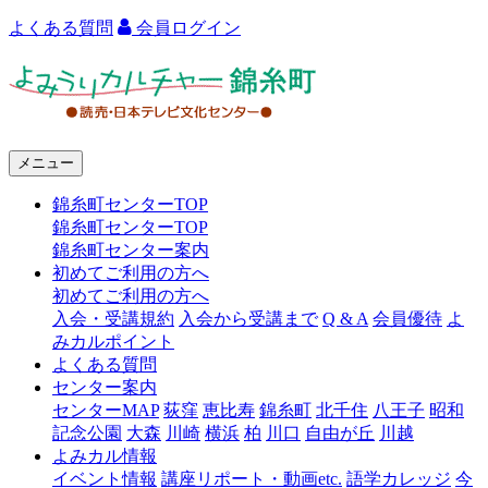
よくある質問
会員ログイン
よ
み
う
メニュー
り
錦糸町センターTOP
カ
錦糸町センターTOP
ル
錦糸町センター案内
初めてご利用の方へ
チ
初めてご利用の方へ
ャ
入会・受講規約
入会から受講まで
Q & A
会員優待
よ
みカルポイント
ー
よくある質問
センター案内
錦
センターMAP
荻窪
恵比寿
錦糸町
北千住
八王子
昭和
糸
記念公園
大森
川崎
横浜
柏
川口
自由が丘
川越
よみカル情報
町
イベント情報
講座リポート・動画etc.
語学カレッジ
今