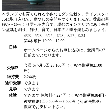
ベランダでも育てられる小さなモダン盆栽を、ライフスタイ
ルに取り入れて、癒やしの空間をつくりませんか。盆栽の基
礎からゆっくり学べる内容で、現代のインテリアにあうモダ
ン盆栽を創り、飾り、育て、日本の四季を楽しみましょう。
4/23、5/28、6/25、7/23、8/27、9/24
第4木曜日 10:00～12:00
日時
ホームページからのお申し込みは、受講日の7
日前までとなります。
会員
6か月 6回 23,100円（うち消費税額2,100
受講料
円）
維持費
2,244円
途中受講
できます
見学
できます
体験
できます
体験料
4,224円（うち消費税額384円）
教材費別1回6,500円～7,500円（別途消費税）
教室でお支払い下さい。