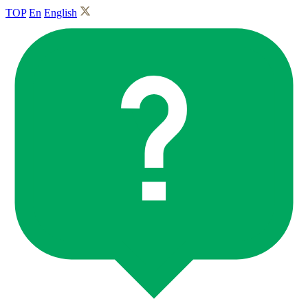
TOP
En
English