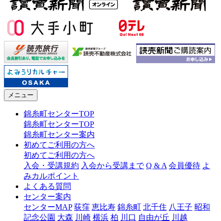
メニュー
錦糸町センターTOP
錦糸町センターTOP
錦糸町センター案内
初めてご利用の方へ
初めてご利用の方へ
入会・受講規約
入会から受講まで
Q & A
会員優待
よ
みカルポイント
よくある質問
センター案内
センターMAP
荻窪
恵比寿
錦糸町
北千住
八王子
昭和
記念公園
大森
川崎
横浜
柏
川口
自由が丘
川越