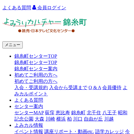
よくある質問
会員ログイン
よ
み
う
メニュー
り
錦糸町センターTOP
カ
錦糸町センターTOP
ル
錦糸町センター案内
初めてご利用の方へ
チ
初めてご利用の方へ
ャ
入会・受講規約
入会から受講まで
Q & A
会員優待
よ
みカルポイント
ー
よくある質問
センター案内
錦
センターMAP
荻窪
恵比寿
錦糸町
北千住
八王子
昭和
糸
記念公園
大森
川崎
横浜
柏
川口
自由が丘
川越
よみカル情報
町
イベント情報
講座リポート・動画etc.
語学カレッジ
今