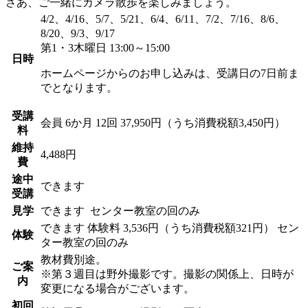
さあ、ご一緒にカメラ散歩を楽しみましょう。
4/2、4/16、5/7、5/21、6/4、6/11、7/2、7/16、8/6、
8/20、9/3、9/17
第1・3木曜日 13:00～15:00
日時
ホームページからのお申し込みは、受講日の7日前ま
でとなります。
受講
会員
6か月 12回 37,950円（うち消費税額3,450円）
料
維持
4,488円
費
途中
できます
受講
見学
できます
センター教室の回のみ
できます
体験料
3,536円（うち消費税額321円）
セン
体験
ター教室の回のみ
教材費別途。
ご案
※第３週目は野外撮影です。撮影の関係上、日時が
内
変更になる場合がございます。
初回