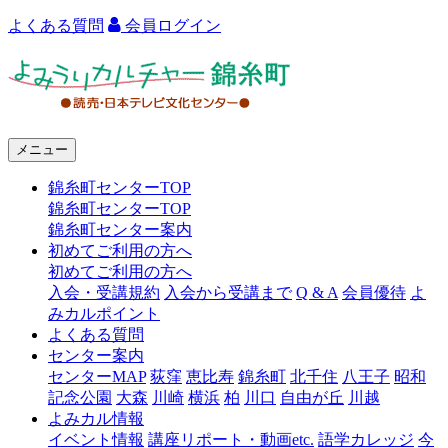
よくある質問
会員ログイン
よ
み
う
メニュー
り
錦糸町センターTOP
カ
錦糸町センターTOP
ル
錦糸町センター案内
初めてご利用の方へ
チ
初めてご利用の方へ
ャ
入会・受講規約
入会から受講まで
Q & A
会員優待
よ
みカルポイント
ー
よくある質問
センター案内
錦
センターMAP
荻窪
恵比寿
錦糸町
北千住
八王子
昭和
糸
記念公園
大森
川崎
横浜
柏
川口
自由が丘
川越
よみカル情報
町
イベント情報
講座リポート・動画etc.
語学カレッジ
今