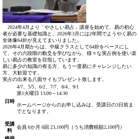
2024年4月より「やさしい易占」講座を始めて、易の初心
者が必要な基礎知識と、2026年3月には2年間でようやく易の
全体像64卦が見えてまいりました。
2026年4月期からは、中級クラスとして64卦をベースにし
て、その六段階の動爻を学びながら、様々な実占例を使い楽
しい易占の教室を目指しています。
易に多少の知識の有る方、もう一度易にチャレンジしたい
方、大歓迎です。
実占の出来る八面サイもプレゼント致します。
4/7、5/5、6/2、7/7、8/4、9/1
第1火曜日 13:00～14:30
日時
ホームページからのお申し込みは、受講日の3日前ま
でとなります。
受講
会員
6か月 6回 23,100円（うち消費税額2,100円）
料
維持