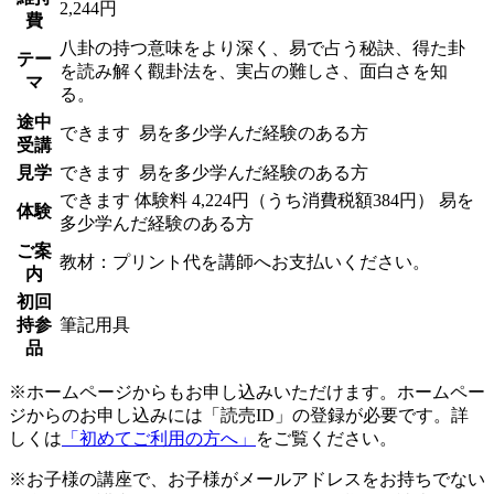
2,244円
費
八卦の持つ意味をより深く、易で占う秘訣、得た卦
テー
を読み解く觀卦法を、実占の難しさ、面白さを知
マ
る。
途中
できます
易を多少学んだ経験のある方
受講
見学
できます
易を多少学んだ経験のある方
できます
体験料
4,224円（うち消費税額384円）
易を
体験
多少学んだ経験のある方
ご案
教材：プリント代を講師へお支払いください。
内
初回
持参
筆記用具
品
※ホームページからもお申し込みいただけます。ホームペー
ジからのお申し込みには「読売ID」の登録が必要です。詳
しくは
「初めてご利用の方へ」
をご覧ください。
※お子様の講座で、お子様がメールアドレスをお持ちでない