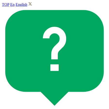
TOP
En
English