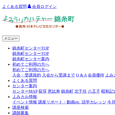
よくある質問
会員ログイン
よ
み
う
メニュー
り
錦糸町センターTOP
カ
錦糸町センターTOP
ル
錦糸町センター案内
初めてご利用の方へ
チ
初めてご利用の方へ
ャ
入会・受講規約
入会から受講まで
Q & A
会員優待
よみ
よくある質問
ー
センター案内
センターMAP
荻窪
恵比寿
錦糸町
北千住
八王子
昭和記
錦
よみカル情報
糸
イベント情報
講座リポート・動画etc.
語学カレッジ
今
講座検索
町
講師募集