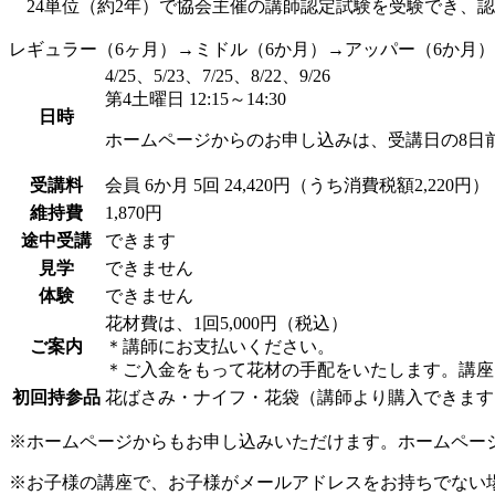
24単位（約2年）で協会主催の講師認定試験を受験でき、
レギュラー（6ヶ月）→ミドル（6か月）→アッパー（6か月
4/25、5/23、7/25、8/22、9/26
第4土曜日 12:15～14:30
日時
ホームページからのお申し込みは、受講日の8日
受講料
会員
6か月 5回 24,420円（うち消費税額2,220円）
維持費
1,870円
途中受講
できます
見学
できません
体験
できません
花材費は、1回5,000円（税込）
ご案内
＊講師にお支払いください。
＊ご入金をもって花材の手配をいたします。講座
初回持参品
花ばさみ・ナイフ・花袋（講師より購入できます。
※ホームページからもお申し込みいただけます。ホームペー
※お子様の講座で、お子様がメールアドレスをお持ちでない