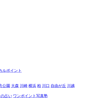
カルポイント
念公園
大森
川崎
横浜
柏
川口
自由が丘
川越
月の占い
ワンポイント写真塾