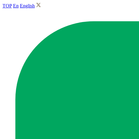
TOP
En
English