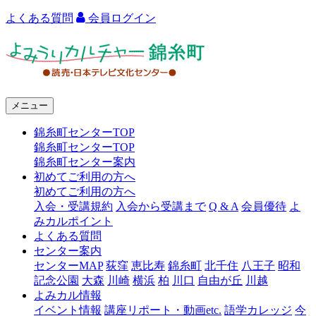
よくある質問
会員ログイン
よ
み
う
メニュー
り
錦糸町センターTOP
カ
錦糸町センターTOP
ル
錦糸町センター案内
初めてご利用の方へ
チ
初めてご利用の方へ
ャ
入会・受講規約
入会から受講まで
Q & A
会員優待
よ
みカルポイント
ー
よくある質問
センター案内
錦
センターMAP
荻窪
恵比寿
錦糸町
北千住
八王子
昭和
糸
記念公園
大森
川崎
横浜
柏
川口
自由が丘
川越
よみカル情報
町
イベント情報
講座リポート・動画etc.
語学カレッジ
今