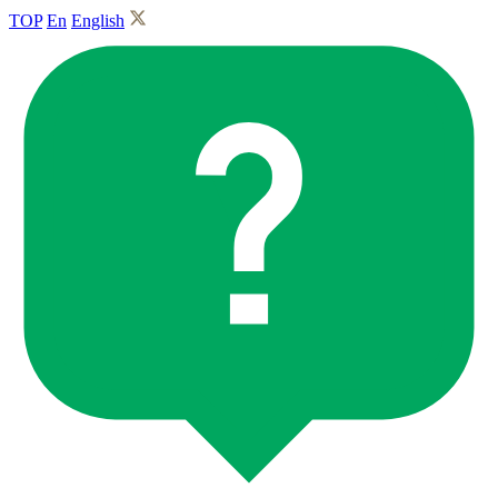
TOP
En
English