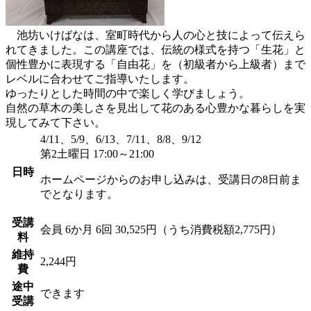
池坊いけばなは、室町時代から人の心と技によって伝えら
れてきました。この講座では、伝統の様式を持つ「生花」と
個性豊かに表現する「自由花」を（初級者から上級者）まで
レベルに合わせてご指導いたします。
ゆったりとした時間の中で楽しく学びましょう。
自然の草木の美しさを見出して花のある心豊かな暮らしを実
現してみて下さい。
4/11、5/9、6/13、7/11、8/8、9/12
第2土曜日 17:00～21:00
日時
ホームページからのお申し込みは、受講日の8日前ま
でとなります。
受講
会員
6か月 6回 30,525円（うち消費税額2,775円）
料
維持
2,244円
費
途中
できます
受講