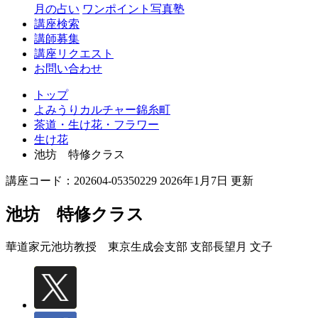
月の占い
ワンポイント写真塾
講座検索
講師募集
講座リクエスト
お問い合わせ
トップ
よみうりカルチャー錦糸町
茶道・生け花・フラワー
生け花
池坊 特修クラス
講座コード：202604-05350229 2026年1月7日 更新
池坊 特修クラス
華道家元池坊教授 東京生成会支部 支部長
望月 文子