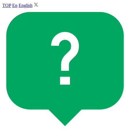
TOP
En
English