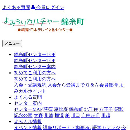
よくある質問
会員ログイン
よ
み
う
メニュー
り
錦糸町センターTOP
カ
錦糸町センターTOP
ル
錦糸町センター案内
初めてご利用の方へ
チ
初めてご利用の方へ
ャ
入会・受講規約
入会から受講まで
Q & A
会員優待
よ
みカルポイント
ー
よくある質問
センター案内
錦
センターMAP
荻窪
恵比寿
錦糸町
北千住
八王子
昭和
糸
記念公園
大森
川崎
横浜
柏
川口
自由が丘
川越
よみカル情報
町
イベント情報
講座リポート・動画etc.
語学カレッジ
今