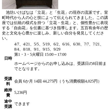
池坊いけばなは「立花」と「生花」の現存の流派です。室
町時代から人の心と技によって伝えられてきました。この講
座では伝統の様式を持つ「立花・生花」と、個性豊かに表現
する「自由花」を伝書に基づき指導します。五百有余年の歴
史と文化を心豊かに楽しみ、新しい自分を発見してくださ
い。
4/7、4/21、5/5、5/19、6/2、6/16、6/30、7/7、7/21、
8/4、8/18、9/1、9/15、9/29
第1・3・5火曜日 15:00～17:00
日時
ホームページからのお申し込みは、受講日の8日前ま
でとなります。
受講
会員
6か月 14回 44,275円（うち消費税額4,025円）
料
維持
5,236円
費
途中
できます
受講