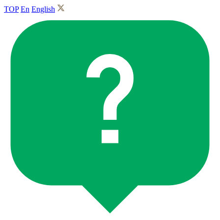
TOP
En
English