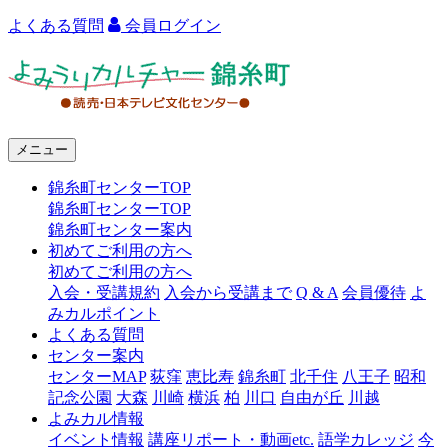
よくある質問
会員ログイン
よ
み
う
メニュー
り
錦糸町センターTOP
カ
錦糸町センターTOP
ル
錦糸町センター案内
初めてご利用の方へ
チ
初めてご利用の方へ
ャ
入会・受講規約
入会から受講まで
Q & A
会員優待
よ
みカルポイント
ー
よくある質問
センター案内
錦
センターMAP
荻窪
恵比寿
錦糸町
北千住
八王子
昭和
糸
記念公園
大森
川崎
横浜
柏
川口
自由が丘
川越
よみカル情報
町
イベント情報
講座リポート・動画etc.
語学カレッジ
今