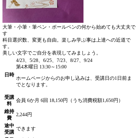
大筆・小筆・筆ペン・ボールペンの何から始めても大丈夫で
す
科目選択数、変更も自由。楽しみ学ぶ事は上達への近道で
す。
美しい文字でご自分を表現してみましょう。
4/23、5/28、6/25、7/23、8/27、9/24
第4木曜日 13:30～15:00
日時
ホームページからのお申し込みは、受講日の1日前ま
でとなります。
受講
会員
6か月 6回 18,150円（うち消費税額1,650円）
料
維持
2,244円
費
途中
できます
受講