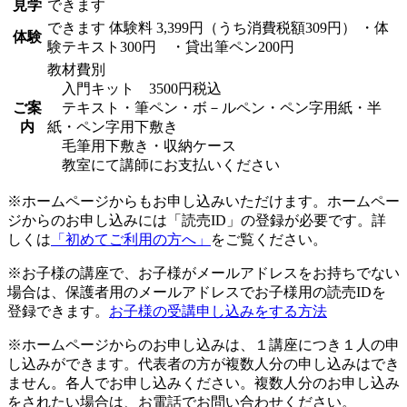
見学
できます
できます
体験料
3,399円（うち消費税額309円）
・体
体験
験テキスト300円 ・貸出筆ペン200円
教材費別
入門キット 3500円税込
ご案
テキスト・筆ペン・ボ－ルペン・ペン字用紙・半
内
紙・ペン字用下敷き
毛筆用下敷き・収納ケース
教室にて講師にお支払いください
※ホームページからもお申し込みいただけます。ホームペー
ジからのお申し込みには「読売ID」の登録が必要です。詳
しくは
「初めてご利用の方へ」
をご覧ください。
※お子様の講座で、お子様がメールアドレスをお持ちでない
場合は、保護者用のメールアドレスでお子様用の読売IDを
登録できます。
お子様の受講申し込みをする方法
※ホームページからのお申し込みは、１講座につき１人の申
し込みができます。代表者の方が複数人分の申し込みはでき
ません。各人でお申し込みください。複数人分のお申し込み
をされたい場合は、お電話でお問い合わせください。