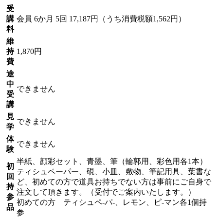
受
講
会員
6か月 5回 17,187円（うち消費税額1,562円）
料
維
持
1,870円
費
途
中
できません
受
講
見
できません
学
体
できません
験
半紙、顔彩セット、青墨、筆（輪郭用、彩色用各1本）
初
ティシュペーパー、硯、小皿、敷物、筆記用具、葉書な
回
ど、初めての方で道具お持ちでない方は事前にご自身で
持
注文して頂きます。（受付でご案内いたします。）
参
初めての方 ティシュペ-パ-、レモン、ピ-マン各1個持
品
参