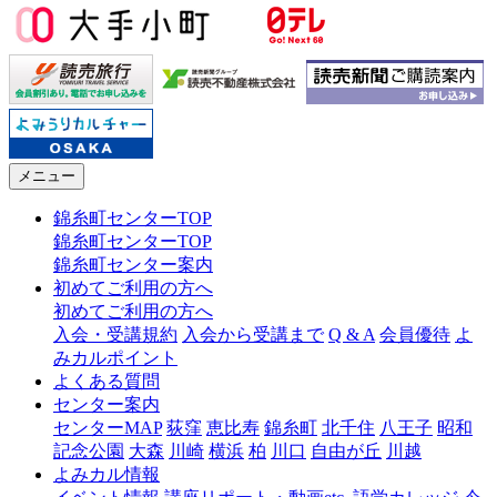
メニュー
錦糸町センターTOP
錦糸町センターTOP
錦糸町センター案内
初めてご利用の方へ
初めてご利用の方へ
入会・受講規約
入会から受講まで
Q & A
会員優待
よ
みカルポイント
よくある質問
センター案内
センターMAP
荻窪
恵比寿
錦糸町
北千住
八王子
昭和
記念公園
大森
川崎
横浜
柏
川口
自由が丘
川越
よみカル情報