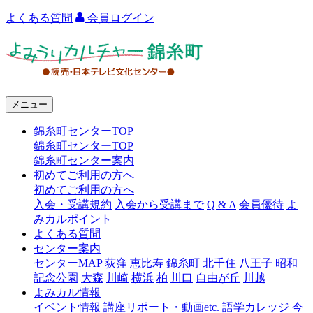
よくある質問
会員ログイン
よ
み
う
メニュー
り
錦糸町センターTOP
カ
錦糸町センターTOP
ル
錦糸町センター案内
初めてご利用の方へ
チ
初めてご利用の方へ
ャ
入会・受講規約
入会から受講まで
Q & A
会員優待
よ
みカルポイント
ー
よくある質問
センター案内
錦
センターMAP
荻窪
恵比寿
錦糸町
北千住
八王子
昭和
糸
記念公園
大森
川崎
横浜
柏
川口
自由が丘
川越
よみカル情報
町
イベント情報
講座リポート・動画etc.
語学カレッジ
今