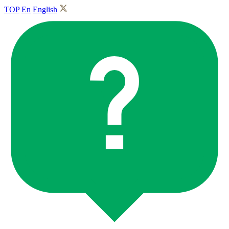
TOP
En
English