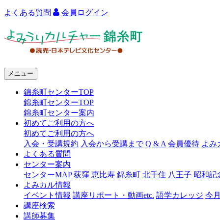
よくある質問
会員ログイン
よ
み
う
メニュー
り
錦糸町センターTOP
カ
錦糸町センターTOP
ル
錦糸町センター案内
初めてご利用の方へ
チ
初めてご利用の方へ
ャ
入会・受講規約
入会から受講まで
Q & A
会員優待
よみ
よくある質問
ー
センター案内
センターMAP
荻窪
恵比寿
錦糸町
北千住
八王子
昭和記
錦
よみカル情報
糸
イベント情報
講座リポート・動画etc.
語学カレッジ
今
講座検索
町
講師募集