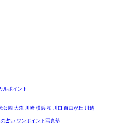
カルポイント
念公園
大森
川崎
横浜
柏
川口
自由が丘
川越
月の占い
ワンポイント写真塾