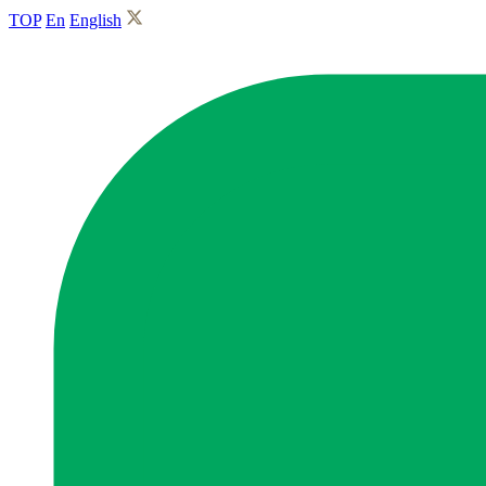
TOP
En
English