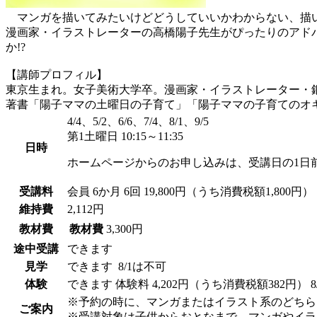
マンガを描いてみたいけどどうしていいかわからない、描い
漫画家・イラストレーターの高橋陽子先生がぴったりのアド
か!?
【講師プロフィル】
東京生まれ。女子美術大学卒。漫画家・イラストレーター・
著書「陽子ママの土曜日の子育て」「陽子ママの子育てのオ
4/4、5/2、6/6、7/4、8/1、9/5
第1土曜日 10:15～11:35
日時
ホームページからのお申し込みは、受講日の1日
受講料
会員
6か月 6回 19,800円（うち消費税額1,800円）
維持費
2,112円
教材費
教材費
3,300円
途中受講
できます
見学
できます
8/1は不可
体験
できます
体験料
4,202円（うち消費税額382円）
※予約の時に、マンガまたはイラスト系のどちら
ご案内
※受講対象は子供からおとなまで、マンガやイラ