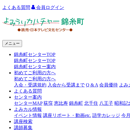
よくある質問
会員ログイン
よ
み
う
メニュー
り
錦糸町センターTOP
カ
錦糸町センターTOP
ル
錦糸町センター案内
初めてご利用の方へ
チ
初めてご利用の方へ
ャ
入会・受講規約
入会から受講まで
Q & A
会員優待
よみ
よくある質問
ー
センター案内
センターMAP
荻窪
恵比寿
錦糸町
北千住
八王子
昭和記
錦
よみカル情報
糸
イベント情報
講座リポート・動画etc.
語学カレッジ
今
講座検索
町
講師募集