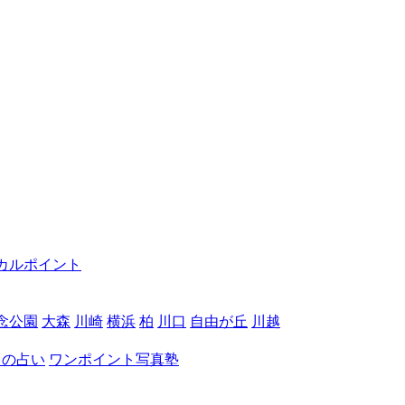
カルポイント
念公園
大森
川崎
横浜
柏
川口
自由が丘
川越
月の占い
ワンポイント写真塾