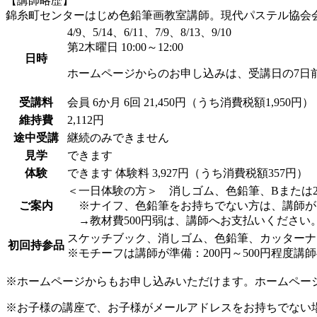
【講師略歴】
錦糸町センターはじめ色鉛筆画教室講師。現代パステル協会
4/9、5/14、6/11、7/9、8/13、9/10
第2木曜日 10:00～12:00
日時
ホームページからのお申し込みは、受講日の7日
受講料
会員
6か月 6回 21,450円（うち消費税額1,950円）
維持費
2,112円
途中受講
継続のみできません
見学
できます
体験
できます
体験料
3,927円（うち消費税額357円）
＜一日体験の方＞ 消しゴム、色鉛筆、Bまたは
ご案内
※ナイフ、色鉛筆をお持ちでない方は、講師が
→教材費500円弱は、講師へお支払いください
スケッチブック、消しゴム、色鉛筆、カッターナ
初回持参品
※モチーフは講師が準備：200円～500円程度講
※ホームページからもお申し込みいただけます。ホームペー
※お子様の講座で、お子様がメールアドレスをお持ちでない