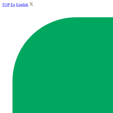
TOP
En
English