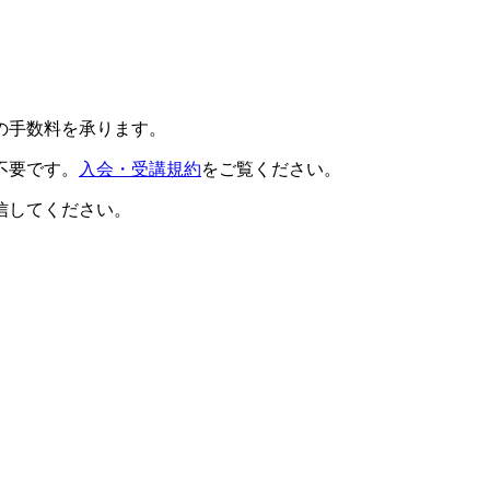
の手数料を承ります。
不要です。
入会・受講規約
をご覧ください。
信してください。