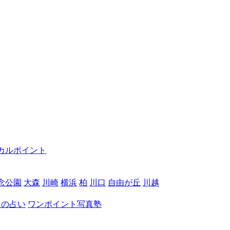
カルポイント
念公園
大森
川崎
横浜
柏
川口
自由が丘
川越
月の占い
ワンポイント写真塾