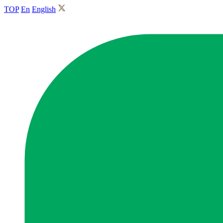
TOP
En
English