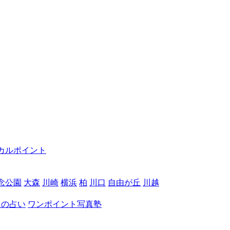
カルポイント
念公園
大森
川崎
横浜
柏
川口
自由が丘
川越
月の占い
ワンポイント写真塾