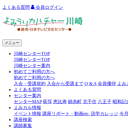
よくある質問
会員ログイン
よ
み
う
メニュー
り
川崎センターTOP
カ
川崎センターTOP
ル
川崎センター案内
初めてご利用の方へ
チ
初めてご利用の方へ
ャ
入会・受講規約
入会から受講まで
Q & A
会員優待
よみ
よくある質問
ー
センター案内
センターMAP
荻窪
恵比寿
錦糸町
北千住
八王子
昭和記
川
よみカル情報
崎
イベント情報
講座リポート・動画etc.
語学カレッジ
今
講座検索
講師募集