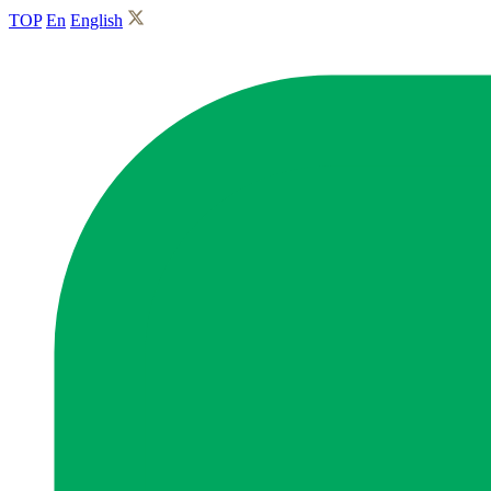
TOP
En
English