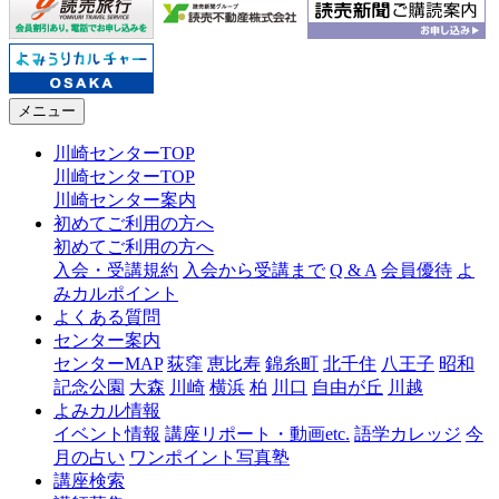
メニュー
川崎センターTOP
川崎センターTOP
川崎センター案内
初めてご利用の方へ
初めてご利用の方へ
入会・受講規約
入会から受講まで
Q & A
会員優待
よ
みカルポイント
よくある質問
センター案内
センターMAP
荻窪
恵比寿
錦糸町
北千住
八王子
昭和
記念公園
大森
川崎
横浜
柏
川口
自由が丘
川越
よみカル情報
イベント情報
講座リポート・動画etc.
語学カレッジ
今
月の占い
ワンポイント写真塾
講座検索