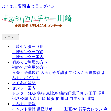
よくある質問
会員ログイン
よ
み
う
メニュー
り
川崎センターTOP
カ
川崎センターTOP
ル
川崎センター案内
初めてご利用の方へ
チ
初めてご利用の方へ
ャ
入会・受講規約
入会から受講まで
Q & A
会員優待
よ
みカルポイント
ー
よくある質問
センター案内
川
センターMAP
荻窪
恵比寿
錦糸町
北千住
八王子
昭和
崎
記念公園
大森
川崎
横浜
柏
川口
自由が丘
川越
よみカル情報
イベント情報
講座リポート・動画etc.
語学カレッジ
今