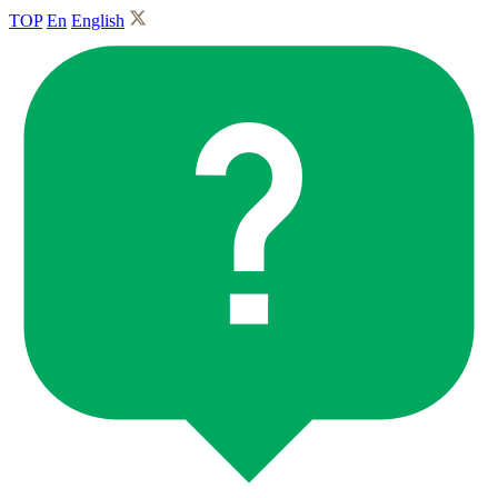
TOP
En
English