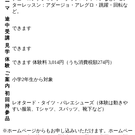
ー
ターレッスン：アダージョ・アレグロ・跳躍・回転な
マ
ど。
途
中
できます
受
講
見
できます
学
体
できます
体験料
3,014円（うち消費税額274円）
験
ご
案
小学2年生から対象
内
初
回
レオタード・タイツ・バレエシューズ（体験は動きや
持
すい服装、Tシャツ、スパッツ、靴下など）
参
品
※ホームページからもお申し込みいただけます。ホームペー