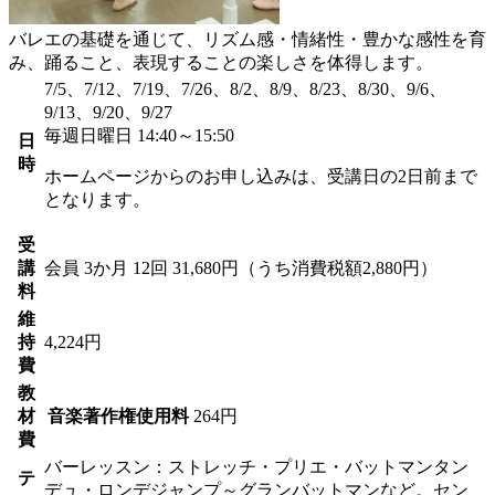
バレエの基礎を通じて、リズム感・情緒性・豊かな感性を育
み、踊ること、表現することの楽しさを体得します。
7/5、7/12、7/19、7/26、8/2、8/9、8/23、8/30、9/6、
9/13、9/20、9/27
毎週日曜日 14:40～15:50
日
時
ホームページからのお申し込みは、受講日の2日前まで
となります。
受
講
会員
3か月 12回 31,680円（うち消費税額2,880円）
料
維
持
4,224円
費
教
材
音楽著作権使用料
264円
費
バーレッスン：ストレッチ・プリエ・バットマンタン
テ
デュ・ロンデジャンプ～グランバットマンなど。セン