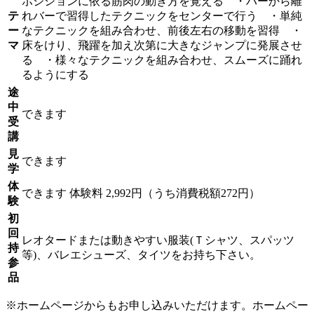
ポジションに依る筋肉の動き方を覚える ・バーから離
テ
れバーで習得したテクニックをセンターで行う ・単純
ー
なテクニックを組み合わせ、前後左右の移動を習得 ・
マ
床をけり、飛躍を加え次第に大きなジャンプに発展させ
る ・様々なテクニックを組み合わせ、スムーズに踊れ
るようにする
途
中
できます
受
講
見
できます
学
体
できます
体験料
2,992円（うち消費税額272円）
験
初
回
レオタードまたは動きやすい服装(Ｔシャツ、スパッツ
持
等)、バレエシューズ、タイツをお持ち下さい。
参
品
※ホームページからもお申し込みいただけます。ホームペー