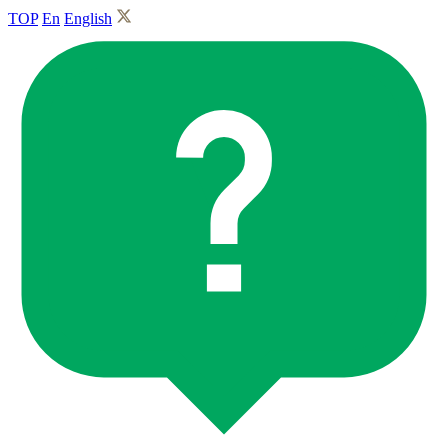
TOP
En
English