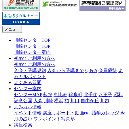
メニュー
川崎センターTOP
川崎センターTOP
川崎センター案内
初めてご利用の方へ
初めてご利用の方へ
入会・受講規約
入会から受講まで
Q & A
会員優待
よ
みカルポイント
よくある質問
センター案内
センターMAP
荻窪
恵比寿
錦糸町
北千住
八王子
昭和
記念公園
大森
川崎
横浜
柏
川口
自由が丘
川越
よみカル情報
イベント情報
講座リポート・動画etc.
語学カレッジ
今
月の占い
ワンポイント写真塾
講座検索