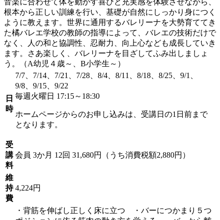
音楽に合わせて体を動かす喜びと充実感を体験させながら、
根本から正しい訓練を行い、基礎が自然にしっかり身につく
ように教えます。世界に通用するバレリーナを大勢育ててき
た橘バレエ学校の教師の指導によって、バレエの技術だけで
なく、人の和と協調性、忍耐力、向上心なども成長していき
ます。さあ楽しく、バレリーナを目ざしてふみ出しましょ
う。（A幼児４歳～、B小学生～）
7/7、7/14、7/21、7/28、8/4、8/11、8/18、8/25、9/1、
9/8、9/15、9/22
毎週火曜日 17:15～18:30
日
時
ホームページからのお申し込みは、受講日の1日前まで
となります。
受
講
会員
3か月 12回 31,680円（うち消費税額2,880円）
料
維
持
4,224円
費
・背筋を伸ばし正しく床に立つ ・バーにつかまり５つ