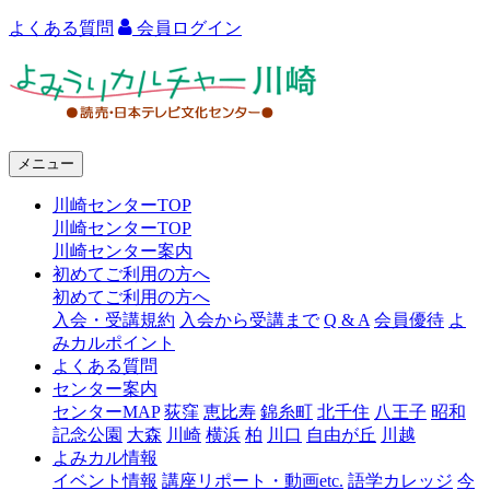
よくある質問
会員ログイン
よ
み
う
メニュー
り
川崎センターTOP
カ
川崎センターTOP
ル
川崎センター案内
初めてご利用の方へ
チ
初めてご利用の方へ
ャ
入会・受講規約
入会から受講まで
Q & A
会員優待
よ
みカルポイント
ー
よくある質問
センター案内
川
センターMAP
荻窪
恵比寿
錦糸町
北千住
八王子
昭和
崎
記念公園
大森
川崎
横浜
柏
川口
自由が丘
川越
よみカル情報
イベント情報
講座リポート・動画etc.
語学カレッジ
今