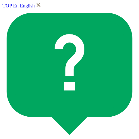
TOP
En
English