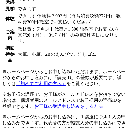
受講
見学
できます
できます
体験料
2,992円（うち消費税額272円）
教
体験
材費300円(教室でお支払いください)
教材費：テキスト代毎月1,500円(教室でお支払い)
ご案
※7/20（月）、8/17（月）のみ第3月曜日になりま
内
す。
初回
持参
大筆、小筆、2Bのえんぴつ、消しゴム
品
※ホームページからもお申し込みいただけます。ホームペー
ジからのお申し込みには「読売ID」の登録が必要です。詳
しくは
「初めてご利用の方へ」
をご覧ください。
※お子様の講座で、お子様がメールアドレスをお持ちでない
場合は、保護者用のメールアドレスでお子様用の読売IDを
登録できます。
お子様の受講申し込みをする方法
※ホームページからのお申し込みは、１講座につき１人の申
し込みができます。代表者の方が複数人分の申し込みはでき