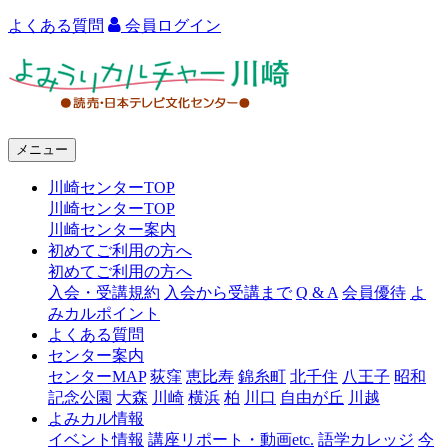
よくある質問
会員ログイン
よ
み
う
メニュー
り
川崎センターTOP
カ
川崎センターTOP
ル
川崎センター案内
初めてご利用の方へ
チ
初めてご利用の方へ
ャ
入会・受講規約
入会から受講まで
Q & A
会員優待
よ
みカルポイント
ー
よくある質問
センター案内
川
センターMAP
荻窪
恵比寿
錦糸町
北千住
八王子
昭和
崎
記念公園
大森
川崎
横浜
柏
川口
自由が丘
川越
よみカル情報
イベント情報
講座リポート・動画etc.
語学カレッジ
今