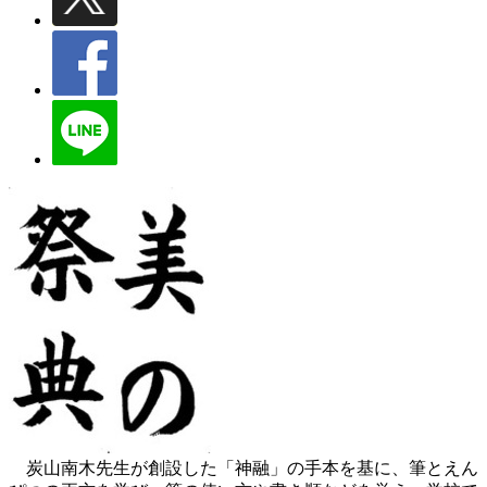
炭山南木先生が創設した「神融」の手本を基に、筆とえん