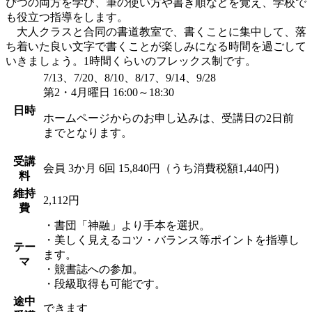
ぴつの両方を学び、筆の使い方や書き順などを覚え、学校で
も役立つ指導をします。
大人クラスと合同の書道教室で、書くことに集中して、落
ち着いた良い文字で書くことが楽しみになる時間を過ごして
いきましょう。1時間くらいのフレックス制です。
7/13、7/20、8/10、8/17、9/14、9/28
第2・4月曜日 16:00～18:30
日時
ホームページからのお申し込みは、受講日の2日前
までとなります。
受講
会員
3か月 6回 15,840円（うち消費税額1,440円）
料
維持
2,112円
費
・書団「神融」より手本を選択。
・美しく見えるコツ・バランス等ポイントを指導し
テー
ます。
マ
・競書誌への参加。
・段級取得も可能です。
途中
できます