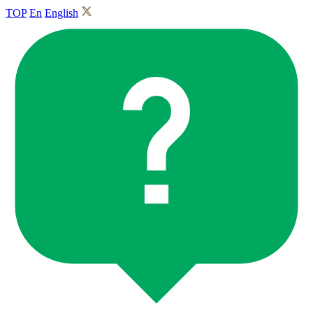
TOP
En
English