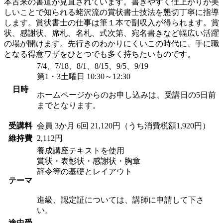
本古来の書道が見直されています。書きやすく仕上がりが美
しいことで知られる蛯沢流の賞状書士技法を懇切丁寧に指導
します。賞状書士の仕事は筆１本で副収入が得られます。賞
状、感謝状、席札、名札、式次第、宛名書きなど幅広い活躍
の場が開けます。先行きのわかりにくいこの時代に、手に職
となる得意ワザをひとつでも多く持ちたいものです。
7/4、7/18、8/1、8/15、9/5、9/19
第1・3土曜日 10:30～12:30
日時
ホームページからのお申し込みは、受講日の5日前
までとなります。
受講料
会員
3か月 6回 21,120円（うち消費税額1,920円）
維持費
2,112円
養成講座テキストを使用
賞状・表彰状・感謝状・胸章
辞令等の基礎とレイアウト
テーマ
進級、認定証については、講師に申請して下さ
い。
途中受