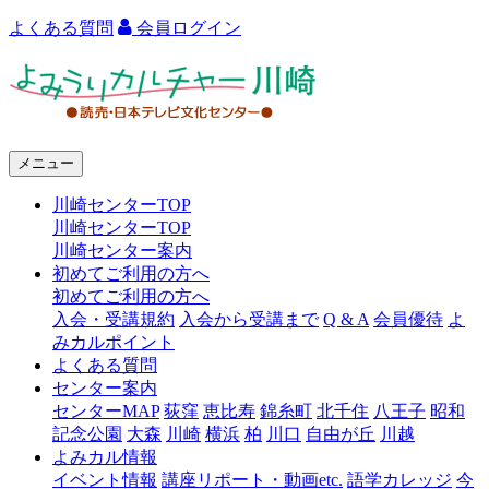
よくある質問
会員ログイン
よ
み
う
メニュー
り
川崎センターTOP
カ
川崎センターTOP
ル
川崎センター案内
初めてご利用の方へ
チ
初めてご利用の方へ
ャ
入会・受講規約
入会から受講まで
Q & A
会員優待
よ
みカルポイント
ー
よくある質問
センター案内
川
センターMAP
荻窪
恵比寿
錦糸町
北千住
八王子
昭和
崎
記念公園
大森
川崎
横浜
柏
川口
自由が丘
川越
よみカル情報
イベント情報
講座リポート・動画etc.
語学カレッジ
今