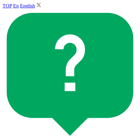
TOP
En
English