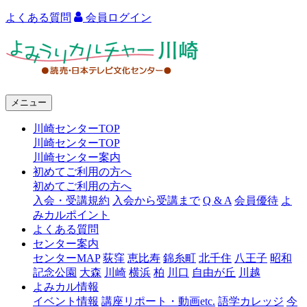
よくある質問
会員ログイン
よ
み
う
メニュー
り
川崎センターTOP
カ
川崎センターTOP
ル
川崎センター案内
初めてご利用の方へ
チ
初めてご利用の方へ
ャ
入会・受講規約
入会から受講まで
Q & A
会員優待
よ
みカルポイント
ー
よくある質問
センター案内
川
センターMAP
荻窪
恵比寿
錦糸町
北千住
八王子
昭和
崎
記念公園
大森
川崎
横浜
柏
川口
自由が丘
川越
よみカル情報
イベント情報
講座リポート・動画etc.
語学カレッジ
今