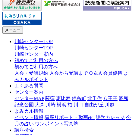
メニュー
川崎センターTOP
川崎センターTOP
川崎センター案内
初めてご利用の方へ
初めてご利用の方へ
入会・受講規約
入会から受講まで
Q & A
会員優待
よ
みカルポイント
よくある質問
センター案内
センターMAP
荻窪
恵比寿
錦糸町
北千住
八王子
昭和
記念公園
大森
川崎
横浜
柏
川口
自由が丘
川越
よみカル情報
イベント情報
講座リポート・動画etc.
語学カレッジ
今
月の占い
ワンポイント写真塾
講座検索