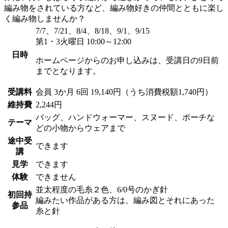
編み物をされている方など、編み物好きの仲間とともに楽し
く編み物しませんか？
7/7、7/21、8/4、8/18、9/1、9/15
第1・3火曜日 10:00～12:00
日時
ホームページからのお申し込みは、受講日の9日前
までとなります。
受講料
会員
3か月 6回 19,140円（うち消費税額1,740円）
維持費
2,244円
バッグ、ハンドウォーマー、スヌード、ポーチな
テーマ
どの小物からウェアまで
途中受
できます
講
見学
できます
体験
できません
並太程度の毛糸２色、6/0号のかぎ針
初回持
編みたい作品がある方は、編み図とそれにあった
参品
糸と針