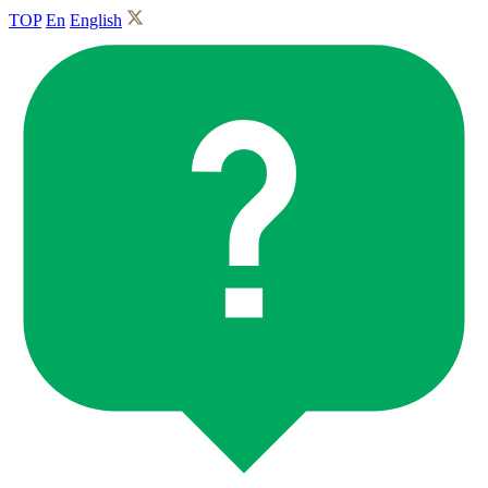
TOP
En
English