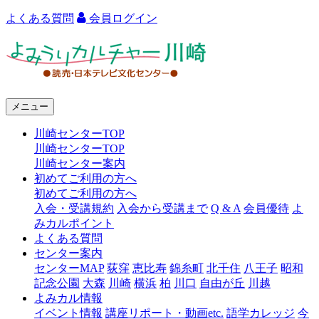
よくある質問
会員ログイン
よ
み
う
メニュー
り
川崎センターTOP
カ
川崎センターTOP
ル
川崎センター案内
初めてご利用の方へ
チ
初めてご利用の方へ
ャ
入会・受講規約
入会から受講まで
Q & A
会員優待
よ
みカルポイント
ー
よくある質問
センター案内
川
センターMAP
荻窪
恵比寿
錦糸町
北千住
八王子
昭和
崎
記念公園
大森
川崎
横浜
柏
川口
自由が丘
川越
よみカル情報
イベント情報
講座リポート・動画etc.
語学カレッジ
今