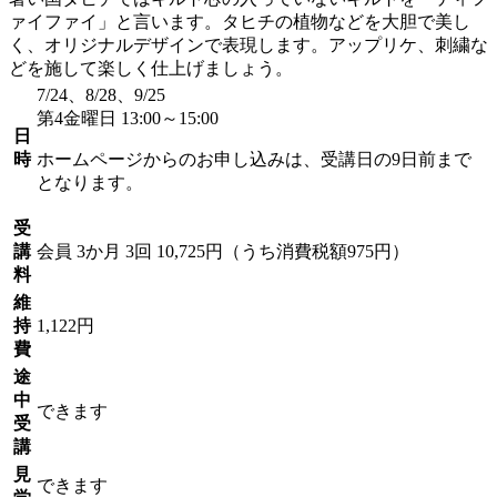
ァイファイ」と言います。タヒチの植物などを大胆で美し
く、オリジナルデザインで表現します。アップリケ、刺繍な
どを施して楽しく仕上げましょう。
7/24、8/28、9/25
第4金曜日 13:00～15:00
日
時
ホームページからのお申し込みは、受講日の9日前まで
となります。
受
講
会員
3か月 3回 10,725円（うち消費税額975円）
料
維
持
1,122円
費
途
中
できます
受
講
見
できます