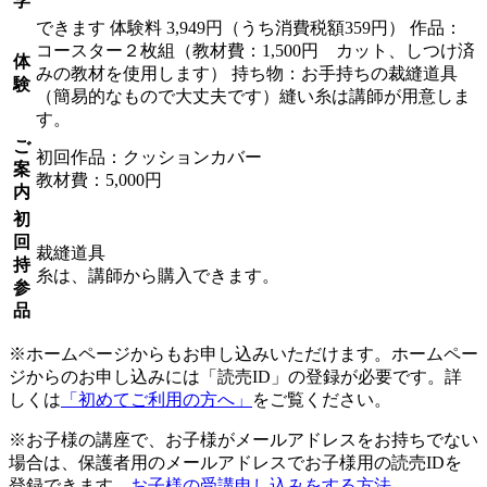
学
できます
体験料
3,949円（うち消費税額359円）
作品：
コースター２枚組（教材費：1,500円 カット、しつけ済
体
みの教材を使用します） 持ち物：お手持ちの裁縫道具
験
（簡易的なもので大丈夫です）縫い糸は講師が用意しま
す。
ご
初回作品：クッションカバー
案
教材費：5,000円
内
初
回
裁縫道具
持
糸は、講師から購入できます。
参
品
※ホームページからもお申し込みいただけます。ホームペー
ジからのお申し込みには「読売ID」の登録が必要です。詳
しくは
「初めてご利用の方へ」
をご覧ください。
※お子様の講座で、お子様がメールアドレスをお持ちでない
場合は、保護者用のメールアドレスでお子様用の読売IDを
登録できます。
お子様の受講申し込みをする方法