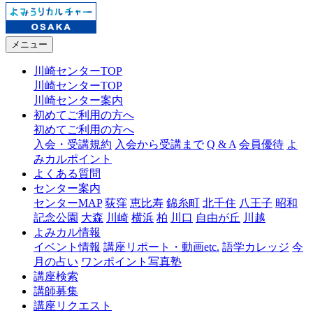
メニュー
川崎センターTOP
川崎センターTOP
川崎センター案内
初めてご利用の方へ
初めてご利用の方へ
入会・受講規約
入会から受講まで
Q & A
会員優待
よ
みカルポイント
よくある質問
センター案内
センターMAP
荻窪
恵比寿
錦糸町
北千住
八王子
昭和
記念公園
大森
川崎
横浜
柏
川口
自由が丘
川越
よみカル情報
イベント情報
講座リポート・動画etc.
語学カレッジ
今
月の占い
ワンポイント写真塾
講座検索
講師募集
講座リクエスト