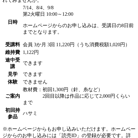
れてみませんか。
7/14、8/4、9/8
第2火曜日 10:00～12:00
日時
ホームページからのお申し込みは、受講日の8日前
までとなります。
受講料
会員
3か月 3回 11,220円（うち消費税額1,020円）
維持費
1,122円
途中受
できます
講
見学
できます
体験
できません
教材費：初回1,300円（針、糸など）
ご案内
2回目以降は作品に応じて2,000円くらい
まで
初回持
ハサミ
参品
※ホームページからもお申し込みいただけます。ホームペー
ジからのお申し込みには「読売ID」の登録が必要です。詳