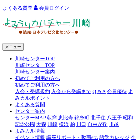
よくある質問
会員ログイン
よ
み
う
メニュー
り
川崎センターTOP
カ
川崎センターTOP
ル
川崎センター案内
初めてご利用の方へ
チ
初めてご利用の方へ
ャ
入会・受講規約
入会から受講まで
Q & A
会員優待
よ
みカルポイント
ー
よくある質問
センター案内
川
センターMAP
荻窪
恵比寿
錦糸町
北千住
八王子
昭和
崎
記念公園
大森
川崎
横浜
柏
川口
自由が丘
川越
よみカル情報
イベント情報
講座リポート・動画etc.
語学カレッジ
今