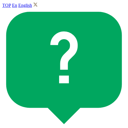
TOP
En
English