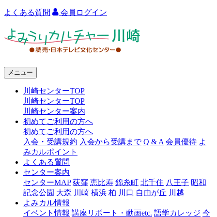
よくある質問
会員ログイン
よ
み
う
メニュー
り
川崎センターTOP
カ
川崎センターTOP
ル
川崎センター案内
初めてご利用の方へ
チ
初めてご利用の方へ
ャ
入会・受講規約
入会から受講まで
Q & A
会員優待
よ
みカルポイント
ー
よくある質問
センター案内
川
センターMAP
荻窪
恵比寿
錦糸町
北千住
八王子
昭和
崎
記念公園
大森
川崎
横浜
柏
川口
自由が丘
川越
よみカル情報
イベント情報
講座リポート・動画etc.
語学カレッジ
今