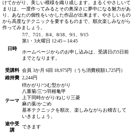
けてかがり、美しい模様を織り成します。まるくやさしいて
まりは、一度作ってみるとその奥深さに夢中になる魅力があ
り、あなたの個性をいかした作品が出来ます。やさしいもの
から高度なテクニックを要するものまで、順次楽しみながら
作ってみましょう。
7/7、7/21、8/4、8/18、9/1、9/15
第1・3火曜日 12:45～14:45
日時
ホームページからのお申し込みは、受講日の5日前
までとなります。
受講料
会員
3か月 6回 18,975円（うち消費税額1,725円）
維持費
2,244円
枡かがり/つむ型かがり
八重菊/三つ羽根亀甲
上下同時かがり/ねじり三菱
テーマ
麻の葉/かごめ
基本テクニックを順次、楽しみながらお稽古して
いきましょう。
途中受
できます
講