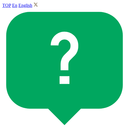
TOP
En
English