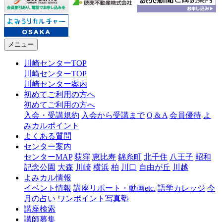
メニュー
川崎センターTOP
川崎センターTOP
川崎センター案内
初めてご利用の方へ
初めてご利用の方へ
入会・受講規約
入会から受講まで
Q & A
会員優待
よ
みカルポイント
よくある質問
センター案内
センターMAP
荻窪
恵比寿
錦糸町
北千住
八王子
昭和
記念公園
大森
川崎
横浜
柏
川口
自由が丘
川越
よみカル情報
イベント情報
講座リポート・動画etc.
語学カレッジ
今
月の占い
ワンポイント写真塾
講座検索
講師募集