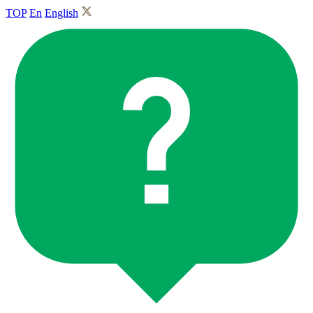
TOP
En
English