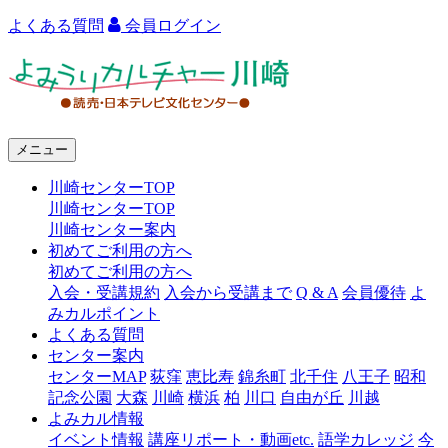
よくある質問
会員ログイン
よ
み
う
メニュー
り
川崎センターTOP
カ
川崎センターTOP
ル
川崎センター案内
初めてご利用の方へ
チ
初めてご利用の方へ
ャ
入会・受講規約
入会から受講まで
Q & A
会員優待
よ
みカルポイント
ー
よくある質問
センター案内
川
センターMAP
荻窪
恵比寿
錦糸町
北千住
八王子
昭和
崎
記念公園
大森
川崎
横浜
柏
川口
自由が丘
川越
よみカル情報
イベント情報
講座リポート・動画etc.
語学カレッジ
今