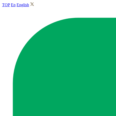
TOP
En
English