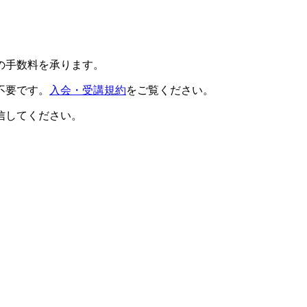
の手数料を承ります。
不要です。
入会・受講規約
をご覧ください。
信してください。