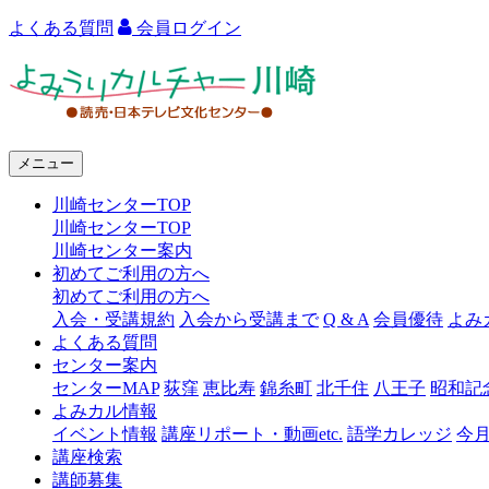
よくある質問
会員ログイン
よ
み
う
メニュー
り
川崎センターTOP
カ
川崎センターTOP
ル
川崎センター案内
初めてご利用の方へ
チ
初めてご利用の方へ
ャ
入会・受講規約
入会から受講まで
Q & A
会員優待
よみ
よくある質問
ー
センター案内
センターMAP
荻窪
恵比寿
錦糸町
北千住
八王子
昭和記
川
よみカル情報
崎
イベント情報
講座リポート・動画etc.
語学カレッジ
今
講座検索
講師募集