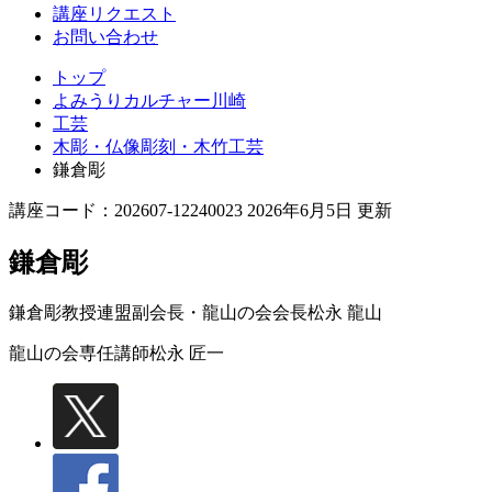
講座リクエスト
お問い合わせ
トップ
よみうりカルチャー川崎
工芸
木彫・仏像彫刻・木竹工芸
鎌倉彫
講座コード：202607-12240023 2026年6月5日 更新
鎌倉彫
鎌倉彫教授連盟副会長・龍山の会会長
松永 龍山
龍山の会専任講師
松永 匠一