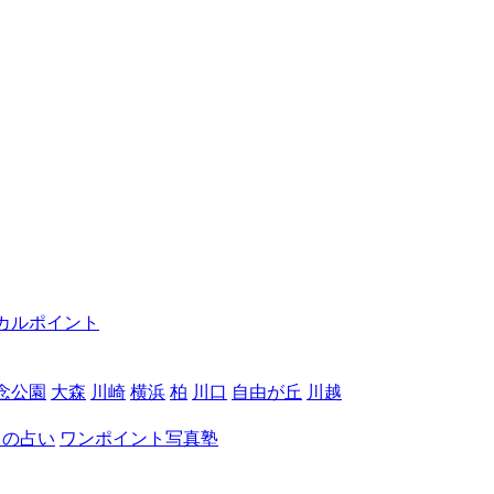
カルポイント
念公園
大森
川崎
横浜
柏
川口
自由が丘
川越
月の占い
ワンポイント写真塾