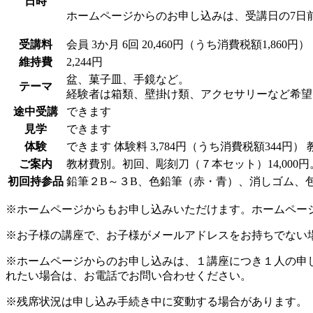
日時
ホームページからのお申し込みは、受講日の7日
受講料
会員
3か月 6回 20,460円（うち消費税額1,860円）
維持費
2,244円
盆、菓子皿、手鏡など。
テーマ
経験者は箱類、壁掛け類、アクセサリーなど希望
途中受講
できます
見学
できます
体験
できます
体験料
3,784円（うち消費税額344円）
ご案内
教材費別。初回、彫刻刀（７本セット）14,00
初回持参品
鉛筆２B～３B、色鉛筆（赤・青）、消しゴム、
※ホームページからもお申し込みいただけます。ホームペー
※お子様の講座で、お子様がメールアドレスをお持ちでない
※ホームページからのお申し込みは、１講座につき１人の申
れたい場合は、お電話でお問い合わせください。
※残席状況は申し込み手続き中に変動する場合があります。