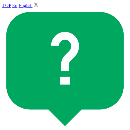
TOP
En
English