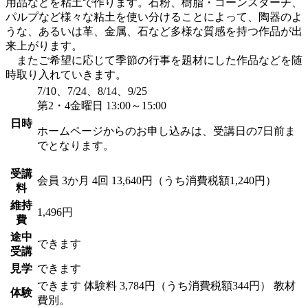
用品などを粘土で作ります。石粉、樹脂・コーンスターチ、
パルプなど様々な粘土を使い分けることによって、陶器のよ
うな、あるいは革、金属、石など多様な質感を持つ作品が出
来上がります。
またご希望に応じて季節の行事を題材にした作品などを随
時取り入れていきます。
7/10、7/24、8/14、9/25
第2・4金曜日 13:00～15:00
日時
ホームページからのお申し込みは、受講日の7日前ま
でとなります。
受講
会員
3か月 4回 13,640円（うち消費税額1,240円）
料
維持
1,496円
費
途中
できます
受講
見学
できます
できます
体験料
3,784円（うち消費税額344円）
教材
体験
費別。