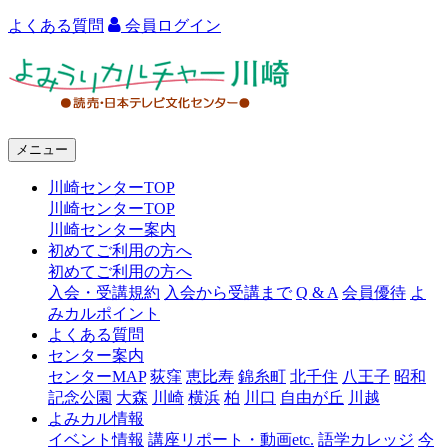
よくある質問
会員ログイン
よ
み
う
メニュー
り
川崎センターTOP
カ
川崎センターTOP
ル
川崎センター案内
初めてご利用の方へ
チ
初めてご利用の方へ
ャ
入会・受講規約
入会から受講まで
Q & A
会員優待
よ
みカルポイント
ー
よくある質問
センター案内
川
センターMAP
荻窪
恵比寿
錦糸町
北千住
八王子
昭和
崎
記念公園
大森
川崎
横浜
柏
川口
自由が丘
川越
よみカル情報
イベント情報
講座リポート・動画etc.
語学カレッジ
今