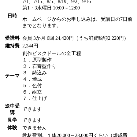
7/1、7/15、8/5、8/19、9/2、9/16
第1・3水曜日 10:00～12:00
日時
ホームページからのお申し込みは、受講日の7日前
までとなります。
受講料
会員
3か月 6回 24,420円（うち消費税額2,220円）
維持費
2,244円
創作ビスクドールの全工程
１．原型製作
２．石膏型作り
３．鋳込み
テーマ
４．焼成
５．色付
６．組立
７．仕上げ
途中受
できます
講
見学
できます
体験
できません
教材費別。１体20,000～28,000円くらい（焼成費