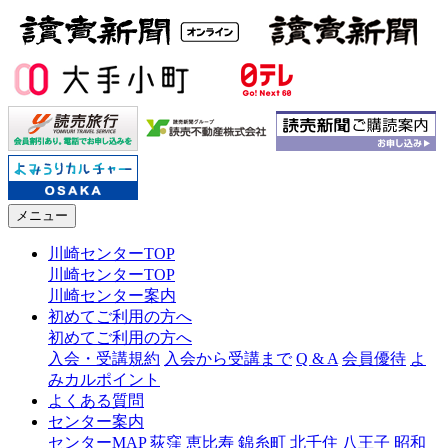
メニュー
川崎センターTOP
川崎センターTOP
川崎センター案内
初めてご利用の方へ
初めてご利用の方へ
入会・受講規約
入会から受講まで
Q & A
会員優待
よ
みカルポイント
よくある質問
センター案内
センターMAP
荻窪
恵比寿
錦糸町
北千住
八王子
昭和