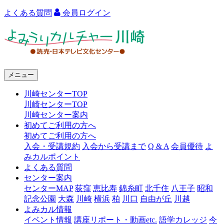
よくある質問
会員ログイン
よ
み
う
メニュー
り
川崎センターTOP
カ
川崎センターTOP
ル
川崎センター案内
初めてご利用の方へ
チ
初めてご利用の方へ
ャ
入会・受講規約
入会から受講まで
Q & A
会員優待
よ
みカルポイント
ー
よくある質問
センター案内
川
センターMAP
荻窪
恵比寿
錦糸町
北千住
八王子
昭和
崎
記念公園
大森
川崎
横浜
柏
川口
自由が丘
川越
よみカル情報
イベント情報
講座リポート・動画etc.
語学カレッジ
今