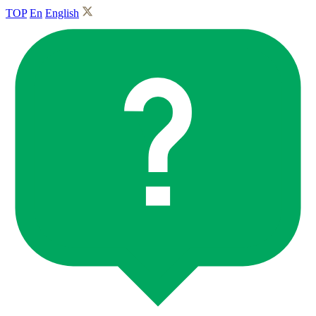
TOP
En
English