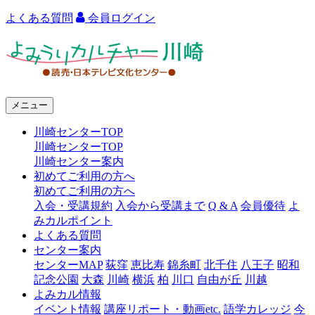
よくある質問
会員ログイン
よ
み
う
メニュー
り
川崎センターTOP
カ
川崎センターTOP
ル
川崎センター案内
初めてご利用の方へ
チ
初めてご利用の方へ
ャ
入会・受講規約
入会から受講まで
Q & A
会員優待
よ
みカルポイント
ー
よくある質問
センター案内
川
センターMAP
荻窪
恵比寿
錦糸町
北千住
八王子
昭和
崎
記念公園
大森
川崎
横浜
柏
川口
自由が丘
川越
よみカル情報
イベント情報
講座リポート・動画etc.
語学カレッジ
今