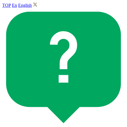
TOP
En
English