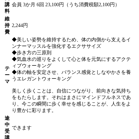
講
会員
3か月 6回 23,100円（うち消費税額2,100円）
料
維
持
2,244円
費
◆美しい姿勢を維持するため、体の内側から支えるイ
ンナーマッスルを強化するエクササイズ
◆歩き方の三原則
◆気血水の巡りをよくして心と体を元気にするアクテ
ィブウォーキング
テ
◆体の軸を安定させ、バランス感覚としなやかさを養
ー
うエレガントウォーキング
マ
美しく歩くことは、自信につながり、前向きな気持ち
をもたらします。それはまさにマインドフルネスであ
り、今この瞬間に歩く幸せを感じることが、人生をよ
り豊かに彩ります。
途
中
できます
受
講