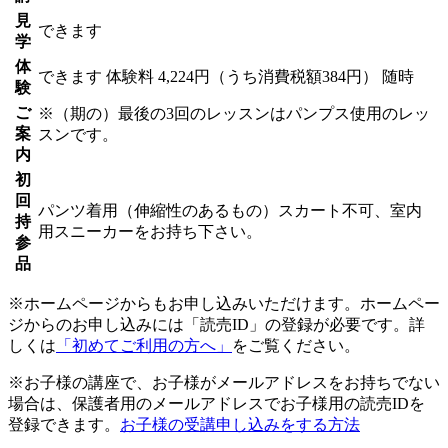
見
できます
学
体
できます
体験料
4,224円（うち消費税額384円）
随時
験
ご
※（期の）最後の3回のレッスンはパンプス使用のレッ
案
スンです。
内
初
回
パンツ着用（伸縮性のあるもの）スカート不可、室内
持
用スニーカーをお持ち下さい。
参
品
※ホームページからもお申し込みいただけます。ホームペー
ジからのお申し込みには「読売ID」の登録が必要です。詳
しくは
「初めてご利用の方へ」
をご覧ください。
※お子様の講座で、お子様がメールアドレスをお持ちでない
場合は、保護者用のメールアドレスでお子様用の読売IDを
登録できます。
お子様の受講申し込みをする方法