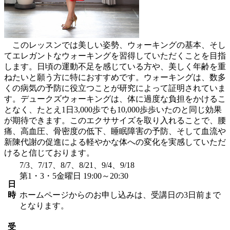
このレッスンでは美しい姿勢、ウォーキングの基本、そし
てエレガントなウォーキングを習得していただくことを目指
します。日頃の運動不足を感じている方や、美しく年齢を重
ねたいと願う方に特におすすめです。ウォーキングは、数多
くの病気の予防に役立つことが研究によって証明されていま
す。デュークズウォーキングは、体に過度な負担をかけるこ
となく、たとえ1日3,000歩でも10,000歩歩いたのと同じ効果
が期待できます。このエクササイズを取り入れることで、腰
痛、高血圧、骨密度の低下、睡眠障害の予防、そして血流や
新陳代謝の促進による軽やかな体への変化を実感していただ
けると信じております。
7/3、7/17、8/7、8/21、9/4、9/18
第1・3・5金曜日 19:00～20:30
日
時
ホームページからのお申し込みは、受講日の3日前まで
となります。
受