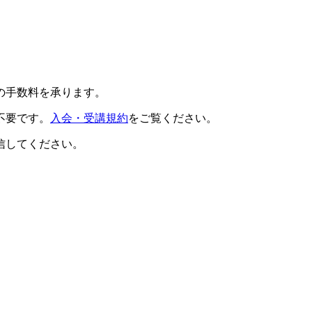
の手数料を承ります。
不要です。
入会・受講規約
をご覧ください。
信してください。