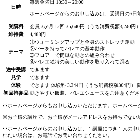
毎週金曜日 18:30～20:00
日時
ホームページからのお申し込みは、受講日の5日
受講料
会員
3か月 12回 35,640円（うち消費税額3,240円
維持費
4,488円
①ウォーミングアップと全身のストレッチ運動
②バーを持ってバレエの基本動作
テーマ
③フロアーで簡単な動きの組み合わせ
④バレエ独特の美しい動作を取り入れて踊る
途中受講
できます
見学
できます
体験
できます
体験料
3,344円（うち消費税額304円）
初回持参品
動きやすい服装、バレエシューズをご用意くださ
※ホームページからもお申し込みいただけます。ホームペー
※お子様の講座で、お子様がメールアドレスをお持ちでない
※ホームページからのお申し込みは、１講座につき１人の申
れたい場合は、お電話でお問い合わせください。