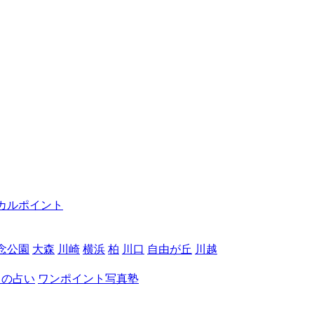
カルポイント
念公園
大森
川崎
横浜
柏
川口
自由が丘
川越
月の占い
ワンポイント写真塾