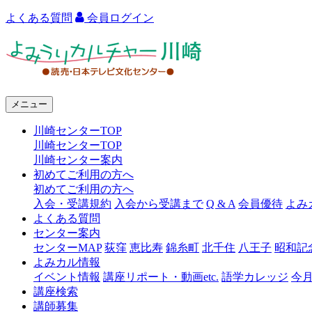
よくある質問
会員ログイン
よ
み
う
メニュー
り
川崎センターTOP
カ
川崎センターTOP
ル
川崎センター案内
初めてご利用の方へ
チ
初めてご利用の方へ
ャ
入会・受講規約
入会から受講まで
Q & A
会員優待
よみ
よくある質問
ー
センター案内
センターMAP
荻窪
恵比寿
錦糸町
北千住
八王子
昭和記
川
よみカル情報
崎
イベント情報
講座リポート・動画etc.
語学カレッジ
今
講座検索
講師募集