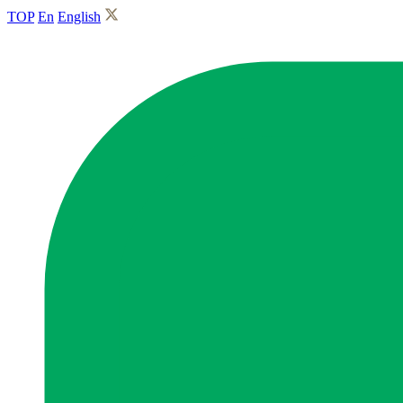
TOP
En
English