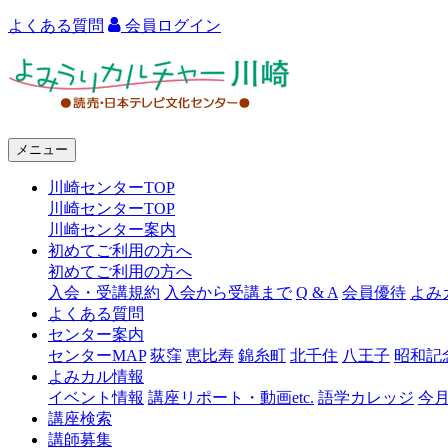
よくある質問
会員ログイン
よ
み
う
メニュー
り
川崎センターTOP
カ
川崎センターTOP
ル
川崎センター案内
初めてご利用の方へ
チ
初めてご利用の方へ
ャ
入会・受講規約
入会から受講まで
Q & A
会員優待
よみ
よくある質問
ー
センター案内
センターMAP
荻窪
恵比寿
錦糸町
北千住
八王子
昭和記
川
よみカル情報
崎
イベント情報
講座リポート・動画etc.
語学カレッジ
今
講座検索
講師募集