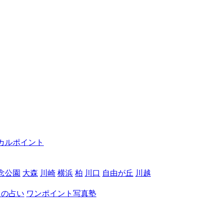
カルポイント
念公園
大森
川崎
横浜
柏
川口
自由が丘
川越
月の占い
ワンポイント写真塾