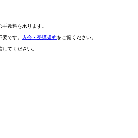
の手数料を承ります。
不要です。
入会・受講規約
をご覧ください。
信してください。