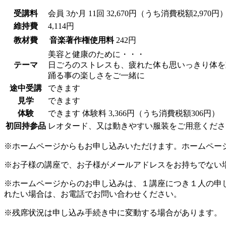
受講料
会員
3か月 11回 32,670円（うち消費税額2,970円
維持費
4,114円
教材費
音楽著作権使用料
242円
美容と健康のために・・・
テーマ
日ごろのストレスも、疲れた体も思いっきり体を
踊る事の楽しさをご一緒に
途中受講
できます
見学
できます
体験
できます
体験料
3,366円（うち消費税額306円）
初回持参品
レオタード、又は動きやすい服装をご用意くださ
※ホームページからもお申し込みいただけます。ホームペー
※お子様の講座で、お子様がメールアドレスをお持ちでない
※ホームページからのお申し込みは、１講座につき１人の申
れたい場合は、お電話でお問い合わせください。
※残席状況は申し込み手続き中に変動する場合があります。