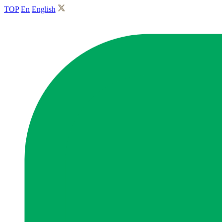
TOP
En
English