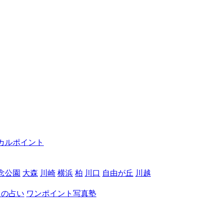
カルポイント
念公園
大森
川崎
横浜
柏
川口
自由が丘
川越
月の占い
ワンポイント写真塾