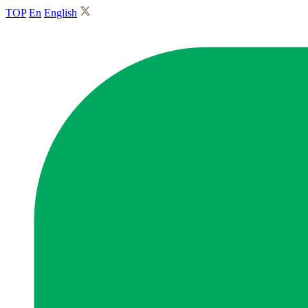
TOP
En
English