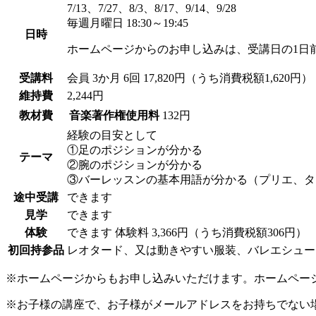
7/13、7/27、8/3、8/17、9/14、9/28
毎週月曜日 18:30～19:45
日時
ホームページからのお申し込みは、受講日の1日
受講料
会員
3か月 6回 17,820円（うち消費税額1,620円）
維持費
2,244円
教材費
音楽著作権使用料
132円
経験の目安として
①足のポジションが分かる
テーマ
②腕のポジションが分かる
③バーレッスンの基本用語が分かる（プリエ、タ
途中受講
できます
見学
できます
体験
できます
体験料
3,366円（うち消費税額306円）
初回持参品
レオタード、又は動きやすい服装、バレエシュー
※ホームページからもお申し込みいただけます。ホームペー
※お子様の講座で、お子様がメールアドレスをお持ちでない