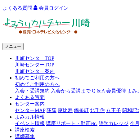
よくある質問
会員ログイン
よ
み
う
メニュー
り
川崎センターTOP
カ
川崎センターTOP
ル
川崎センター案内
初めてご利用の方へ
チ
初めてご利用の方へ
ャ
入会・受講規約
入会から受講まで
Q & A
会員優待
よみ
よくある質問
ー
センター案内
センターMAP
荻窪
恵比寿
錦糸町
北千住
八王子
昭和記
川
よみカル情報
崎
イベント情報
講座リポート・動画etc.
語学カレッジ
今
講座検索
講師募集