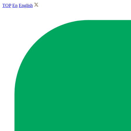
TOP
En
English