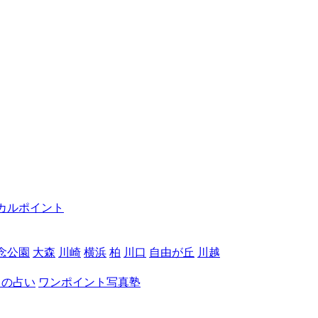
カルポイント
念公園
大森
川崎
横浜
柏
川口
自由が丘
川越
月の占い
ワンポイント写真塾