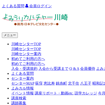
よくある質問
会員ログイン
よ
み
う
メニュー
り
川崎センターTOP
カ
川崎センターTOP
ル
川崎センター案内
初めてご利用の方へ
チ
初めてご利用の方へ
ャ
入会・受講規約
入会から受講まで
Q & A
会員優待
よみ
よくある質問
ー
センター案内
センターMAP
荻窪
恵比寿
錦糸町
北千住
八王子
昭和記
川
よみカル情報
崎
イベント情報
講座リポート・動画etc.
語学カレッジ
今
講座検索
講師募集