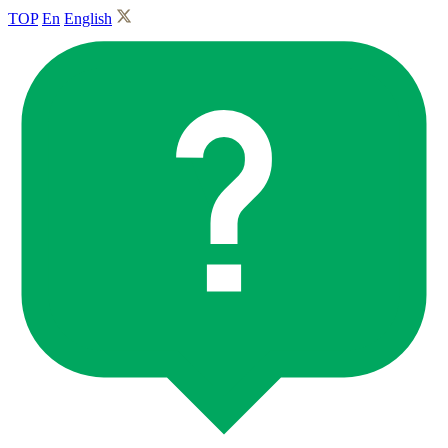
TOP
En
English