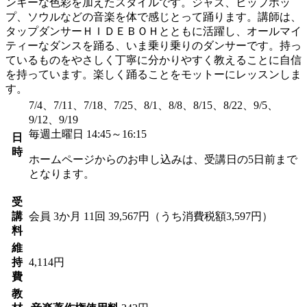
ンキーな色彩を加えたスタイルです。ジャズ、ヒップホッ
プ、ソウルなどの音楽を体で感じとって踊ります。講師は、
タップダンサーＨＩＤＥＢＯＨとともに活躍し、オールマイ
ティーなダンスを踊る、いま乗り乗りのダンサーです。持っ
ているものをやさしく丁寧に分かりやすく教えることに自信
を持っています。楽しく踊ることをモットーにレッスンしま
す。
7/4、7/11、7/18、7/25、8/1、8/8、8/15、8/22、9/5、
9/12、9/19
毎週土曜日 14:45～16:15
日
時
ホームページからのお申し込みは、受講日の5日前まで
となります。
受
講
会員
3か月 11回 39,567円（うち消費税額3,597円）
料
維
持
4,114円
費
教