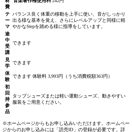
材
音楽著作権使用料
242円
費
テ
バランス良く体重の移動を上手に使い、音がしっかり
ー
出る様な基本を覚え、さらにレベルアップと同様に軽
マ
やかなStepを踏める様に指導をしています。
途
中
できます
受
講
見
できます
学
体
できます
体験料
3,993円（うち消費税額363円）
験
初
回
タップシューズまたは軽い運動シューズ、動きやすい
持
服装をご用意ください。
参
品
※ホームページからもお申し込みいただけます。ホームペー
ジからのお申し込みには「読売ID」の登録が必要です。詳