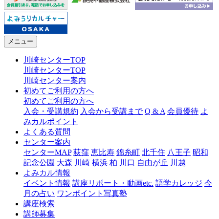
メニュー
川崎センターTOP
川崎センターTOP
川崎センター案内
初めてご利用の方へ
初めてご利用の方へ
入会・受講規約
入会から受講まで
Q & A
会員優待
よ
みカルポイント
よくある質問
センター案内
センターMAP
荻窪
恵比寿
錦糸町
北千住
八王子
昭和
記念公園
大森
川崎
横浜
柏
川口
自由が丘
川越
よみカル情報
イベント情報
講座リポート・動画etc.
語学カレッジ
今
月の占い
ワンポイント写真塾
講座検索
講師募集