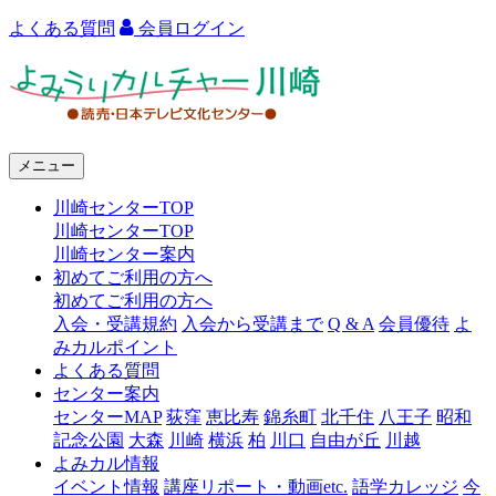
よくある質問
会員ログイン
よ
み
う
メニュー
り
川崎センターTOP
カ
川崎センターTOP
ル
川崎センター案内
初めてご利用の方へ
チ
初めてご利用の方へ
ャ
入会・受講規約
入会から受講まで
Q & A
会員優待
よ
みカルポイント
ー
よくある質問
センター案内
川
センターMAP
荻窪
恵比寿
錦糸町
北千住
八王子
昭和
崎
記念公園
大森
川崎
横浜
柏
川口
自由が丘
川越
よみカル情報
イベント情報
講座リポート・動画etc.
語学カレッジ
今