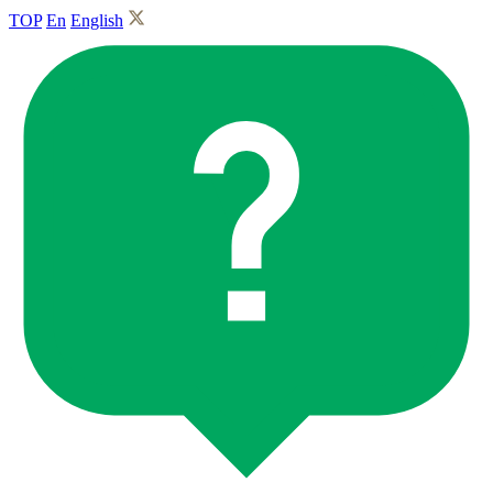
TOP
En
English