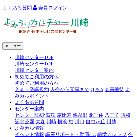
よくある質問
会員ログイン
よ
み
う
メニュー
り
川崎センターTOP
カ
川崎センターTOP
ル
川崎センター案内
初めてご利用の方へ
チ
初めてご利用の方へ
ャ
入会・受講規約
入会から受講まで
Q & A
会員優待
よ
みカルポイント
ー
よくある質問
センター案内
川
センターMAP
荻窪
恵比寿
錦糸町
北千住
八王子
昭和
崎
記念公園
大森
川崎
横浜
柏
川口
自由が丘
川越
よみカル情報
イベント情報
講座リポート・動画etc.
語学カレッジ
今