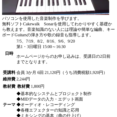
パソコンを使用した音楽制作を学びます。
無料ソフトCakewalk Sonarを使用してわかりやすく基礎か
ら教えます。音楽知識のない人には理論や簡単な編曲、キー
ボードGuitarsの弾き方や歌の録音も指導します。
7/5、7/19、8/2、8/16、9/6、9/20
第1・3日曜日 15:00～16:30
日時
ホームページからのお申し込みは、受講日の2日前
までとなります。
受講料
会員
3か月 6回 21,120円（うち消費税額1,920円）
維持費
2,244円
教材費
教材費
1,800円
◆基本的なシステムとプロジェクト制作
◆MIDデータの入力・エデット画面
テーマ
◆オーディオ・レコーディング
◆各種エフェクターの知識と応用
◆ミキシングの基本（曲の仕上げ）