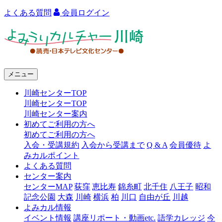
よくある質問
会員ログイン
よ
み
う
メニュー
り
川崎センターTOP
カ
川崎センターTOP
ル
川崎センター案内
初めてご利用の方へ
チ
初めてご利用の方へ
ャ
入会・受講規約
入会から受講まで
Q & A
会員優待
よ
みカルポイント
ー
よくある質問
センター案内
川
センターMAP
荻窪
恵比寿
錦糸町
北千住
八王子
昭和
崎
記念公園
大森
川崎
横浜
柏
川口
自由が丘
川越
よみカル情報
イベント情報
講座リポート・動画etc.
語学カレッジ
今