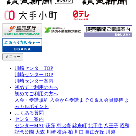
メニュー
川崎センターTOP
川崎センターTOP
川崎センター案内
初めてご利用の方へ
初めてご利用の方へ
入会・受講規約
入会から受講まで
Q & A
会員優待
よ
みカルポイント
よくある質問
センター案内
センターMAP
荻窪
恵比寿
錦糸町
北千住
八王子
昭和
記念公園
大森
川崎
横浜
柏
川口
自由が丘
川越