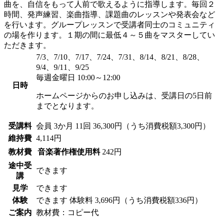
曲を、自信をもって人前で歌えるように指導します。毎回２
時間、発声練習、楽曲指導、課題曲のレッスンや発表会など
を行います。グループレッスンで受講者同士のコミュニティ
の場を作ります。１期の間に最低４～５曲をマスターしてい
ただきます。
7/3、7/10、7/17、7/24、7/31、8/14、8/21、8/28、
9/4、9/11、9/25
毎週金曜日 10:00～12:00
日時
ホームページからのお申し込みは、受講日の5日前
までとなります。
受講料
会員
3か月 11回 36,300円（うち消費税額3,300円）
維持費
4,114円
教材費
音楽著作権使用料
242円
途中受
できます
講
見学
できます
体験
できます
体験料
3,696円（うち消費税額336円）
ご案内
教材費：コピー代