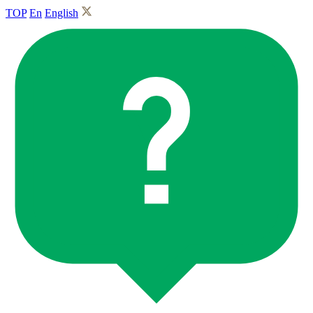
TOP
En
English