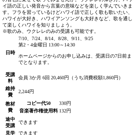
イ語の正しい発音から言葉の意味などを楽しく学んでいきま
す。フラを習っているけどハワイ語で正しく歌も歌いたい、
ハワイが大好き、ハワイアンソングも大好きなど、歌を通し
て楽しくハワイを知りましょう。
※歌のみ、ウクレレのみの受講も可能です。
7/10、7/24、8/14、8/28、9/11、9/25
第2・4金曜日 13:00～14:30
日時
ホームページからのお申し込みは、受講日の7日前ま
でとなります。
受講
会員
3か月 6回 20,460円（うち消費税額1,860円）
料
維持
2,244円
費
コピー代50
330円
教材
費
音楽著作権使用料
132円
途中
できます
受講
見学
できます