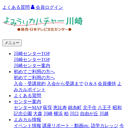
よくある質問
会員ログイン
よ
み
う
メニュー
り
川崎センターTOP
カ
川崎センターTOP
ル
川崎センター案内
初めてご利用の方へ
チ
初めてご利用の方へ
ャ
入会・受講規約
入会から受講まで
Q & A
会員優待
よ
みカルポイント
ー
よくある質問
センター案内
川
センターMAP
荻窪
恵比寿
錦糸町
北千住
八王子
昭和
崎
記念公園
大森
川崎
横浜
柏
川口
自由が丘
川越
よみカル情報
イベント情報
講座リポート・動画etc.
語学カレッジ
今