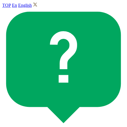
TOP
En
English