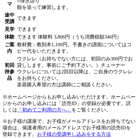
○弾き語り
マ
順を追って練習します。
途中
できます
受講
見学
できます
体験
できます
体験料
3,806円（うち消費税額346円）
ご案
教材費：教則本1,100円。手書きの譜面についてはコ
内
ピー代をいただきます。
ウクレレ（お持ちでない方には、初回のみ300円でお
初回
貸しします。事前にご予約下さい。）チューナー
持参
ウクレレについては2回目以降は、ご自身のウクレレ
品
をお持ちください。
楽器購入希望の方は講師にご相談ください。
※ホームページからもお申し込みいただけます。ホームペー
ジからのお申し込みには「読売ID」の登録が必要です。詳
しくは
「初めてご利用の方へ」
をご覧ください。
※お子様の講座で、お子様がメールアドレスをお持ちでない
場合は、保護者用のメールアドレスでお子様用の読売IDを
登録できます。
お子様の受講申し込みをする方法