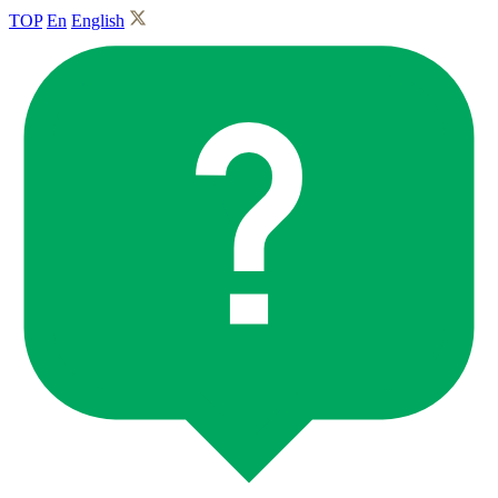
TOP
En
English