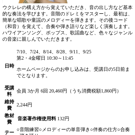
ウクレレの構え方から覚えていただき、音の出し方など基本
的な奏法を学びます。音階のドレミをマスターし、最初は、
簡単な唱歌や童謡のメロディーを弾きます。その後コード
（和音）を覚えて、合奏や弾き語りなど楽しく演奏します。
ハワイアンソング、ポップス、歌謡曲など、色々なジャンル
の音楽に親しんでいただきます。
7/10、7/24、8/14、8/28、9/11、9/25
第2・4金曜日 10:30～11:45
日時
ホームページからのお申し込みは、受講日の5日前ま
でとなります。
受講
会員
3か月 6回 20,460円（うち消費税額1,860円）
料
維持
2,244円
費
教材
音楽著作権使用料
132円
費
○音階練習○メロディーの単音弾き○伴奏の仕方○合奏
テー