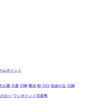
カルポイント
念公園
大森
川崎
横浜
柏
川口
自由が丘
川越
月の占い
ワンポイント写真塾