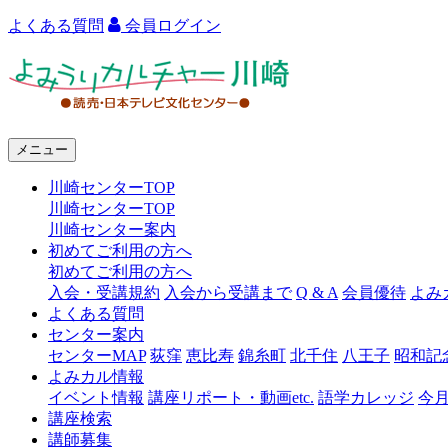
よくある質問
会員ログイン
よ
み
う
メニュー
り
川崎センターTOP
カ
川崎センターTOP
ル
川崎センター案内
初めてご利用の方へ
チ
初めてご利用の方へ
ャ
入会・受講規約
入会から受講まで
Q & A
会員優待
よみ
よくある質問
ー
センター案内
センターMAP
荻窪
恵比寿
錦糸町
北千住
八王子
昭和記
川
よみカル情報
崎
イベント情報
講座リポート・動画etc.
語学カレッジ
今
講座検索
講師募集