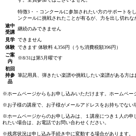
特徴3・・コンクールに参加されたい方のサポートを
ンクールに挑戦されたことが有るが、力を出し切れな
途中
継続のみできません
受講
見学
できません
体験
できます
体験料
4,356円（うち消費税額396円）
ご案
※8/31は第5月曜です
内
初回
持参
筆記用具、弾きたい楽譜や挑戦したい楽譜がある方は
品
※ホームページからもお申し込みいただけます。ホームペー
※お子様の講座で、お子様がメールアドレスをお持ちでない
※ホームページからのお申し込みは、１講座につき１人の申
れたい場合は、お電話でお問い合わせください。
※残席状況は申し込み手続き中に変動する場合があります。