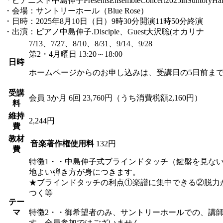
「ピアニスト中島伸子PresentsEnsembleConcert2025inSuntoryHa
・会場：サントリーホール（Blue Rose）
・日時：2025年8月10日（日）9時30分開演11時50分終演
・出演：ピアノ中島伸子.Disciple、Guest大沢聡(オカリナ
7/13、7/27、8/10、8/31、9/14、9/28
第2・4月曜日 13:20～18:00
日時
ホームページからのお申し込みは、受講日の5日前ま
受講
会員
3か月 6回 23,760円（うち消費税額2,160円）
料
維持
2,244円
費
教材
音楽著作権使用料
132円
費
特徴1・・中島伸子式ブラインドタッチ（鍵盤を見な
地よい弾き方が身につきます。
★ブラインドタッチの利点①楽譜に集中できる②脱力
つく等
テー
マ
特徴2・・御希望者のみ、サントリーホールでの、講
す。全員参加ではございません。