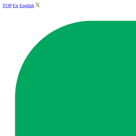
TOP
En
English