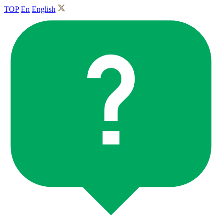
TOP
En
English