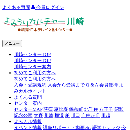
よくある質問
会員ログイン
よ
み
う
メニュー
り
川崎センターTOP
カ
川崎センターTOP
ル
川崎センター案内
初めてご利用の方へ
チ
初めてご利用の方へ
ャ
入会・受講規約
入会から受講まで
Q & A
会員優待
よ
みカルポイント
ー
よくある質問
センター案内
川
センターMAP
荻窪
恵比寿
錦糸町
北千住
八王子
昭和
崎
記念公園
大森
川崎
横浜
柏
川口
自由が丘
川越
よみカル情報
イベント情報
講座リポート・動画etc.
語学カレッジ
今