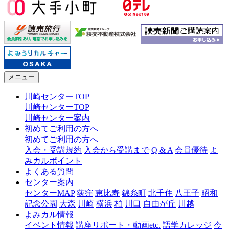
メニュー
川崎センターTOP
川崎センターTOP
川崎センター案内
初めてご利用の方へ
初めてご利用の方へ
入会・受講規約
入会から受講まで
Q & A
会員優待
よ
みカルポイント
よくある質問
センター案内
センターMAP
荻窪
恵比寿
錦糸町
北千住
八王子
昭和
記念公園
大森
川崎
横浜
柏
川口
自由が丘
川越
よみカル情報
イベント情報
講座リポート・動画etc.
語学カレッジ
今