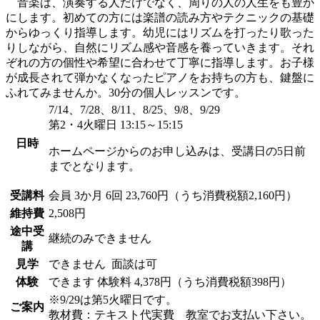
音楽は、演奏する人だけでなく、周りの人の人生をも豊か
にします。初めての方には楽譜の読み方やテクニックの基礎
からゆっくり指導します。幼児にはリズムを打ったり歌った
りしながら、自然にリズム感や音感を養っていきます。それ
ぞれの方の個性や希望に合わせて丁寧に指導します。お子様
が成長されて弾かなくなったピアノをお持ちの方も、鍵盤に
ふれてみませんか。30分の個人レッスンです。
7/14、7/28、8/11、8/25、9/8、9/29
第2・4火曜日 13:15～15:15
日時
ホームページからのお申し込みは、受講日の5日前
までとなります。
受講料
会員
3か月 6回 23,760円（うち消費税額2,160円）
維持費
2,508円
途中受
継続のみできません
講
見学
できません
面談は可
体験
できます
体験料
4,378円（うち消費税額398円）
※9/29は第5火曜日です。
ご案内
教材費：テキスト代実費 教室でお支払い下さい。