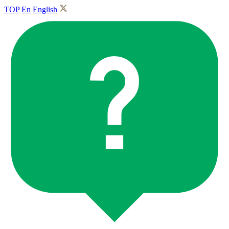
TOP
En
English