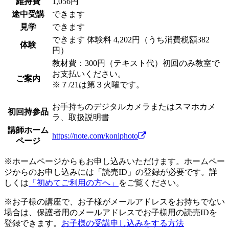
維持費
1,056円
途中受講
できます
見学
できます
できます
体験料
4,202円（うち消費税額382
体験
円）
教材費：300円（テキスト代）初回のみ教室で
お支払いください。
ご案内
※７/21は第３火曜です。
お手持ちのデジタルカメラまたはスマホカメ
初回持参品
ラ、取扱説明書
講師ホーム
https://note.com/koniphoto
ページ
※ホームページからもお申し込みいただけます。ホームペー
ジからのお申し込みには「読売ID」の登録が必要です。詳
しくは
「初めてご利用の方へ」
をご覧ください。
※お子様の講座で、お子様がメールアドレスをお持ちでない
場合は、保護者用のメールアドレスでお子様用の読売IDを
登録できます。
お子様の受講申し込みをする方法