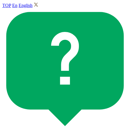
TOP
En
English