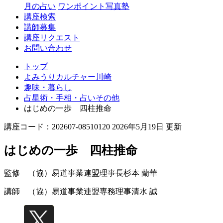
月の占い
ワンポイント写真塾
講座検索
講師募集
講座リクエスト
お問い合わせ
トップ
よみうりカルチャー川崎
趣味・暮らし
占星術・手相・占いその他
はじめの一歩 四柱推命
講座コード：202607-08510120 2026年5月19日 更新
はじめの一歩 四柱推命
監修 （協）易道事業連盟理事長
杉本 蘭華
講師 （協）易道事業連盟専務理事
清水 誠