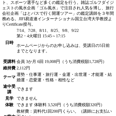
ト、スポーツ選手など多くの鑑定を行う。雑誌ゴルフダイジ
ェストの風水企画「ゴル風水」で注目され人気を博し、旅行
会社企画「はとバスで行く開運ツアー」の鑑定講師を３年間
務める。JIFI易道連インターナショナル国立台湾大学教授よ
りCertificate授与。
7/14、7/28、8/11、8/25、9/8、9/22
第2・4火曜日 15:45～17:15
日時
ホームページからのお申し込みは、受講日の5日前
までとなります。
受講料
会員
3か月 6回 19,008円（うち消費税額1,728円）
維持費
2,112円
運勢・仕事運・旅行運・金運・出世運・才能運・結
テーマ
婚運・恋愛運・性格・相性など
途中受
できます
講
見学
できません
体験
できます
体験料
3,520円（うち消費税額320円）
教材費：資料代1回200円くらい。（講師にお支払い