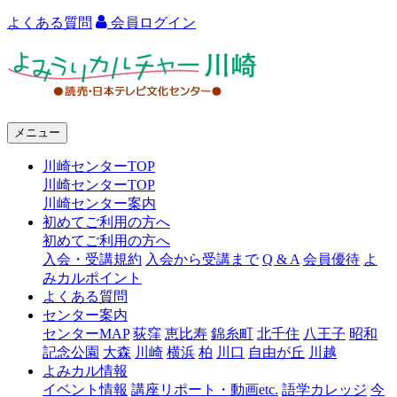
よくある質問
会員ログイン
よ
み
う
メニュー
り
川崎センターTOP
カ
川崎センターTOP
ル
川崎センター案内
初めてご利用の方へ
チ
初めてご利用の方へ
ャ
入会・受講規約
入会から受講まで
Q & A
会員優待
よ
みカルポイント
ー
よくある質問
センター案内
川
センターMAP
荻窪
恵比寿
錦糸町
北千住
八王子
昭和
崎
記念公園
大森
川崎
横浜
柏
川口
自由が丘
川越
よみカル情報
イベント情報
講座リポート・動画etc.
語学カレッジ
今