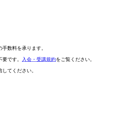
の手数料を承ります。
不要です。
入会・受講規約
をご覧ください。
信してください。