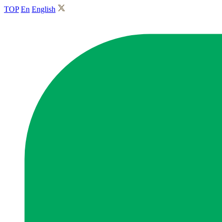
TOP
En
English