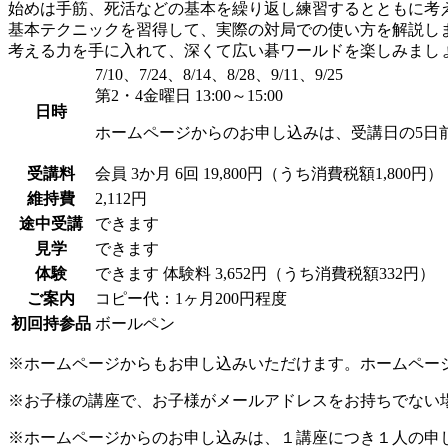
始めは手筋、死活などの基本を繰り返し練習するとともに考
基本テクニックを習得して、実際の対局での使い方を解説し
考える力を手に入れて、深くて広い碁ワールドを楽しみまし
7/10、7/24、8/14、8/28、9/11、9/25
第2・4金曜日 13:00～15:00
日時
ホームページからのお申し込みは、受講日の5日
受講料
会員
3か月 6回 19,800円（うち消費税額1,800円）
維持費
2,112円
途中受講
できます
見学
できます
体験
できます
体験料
3,652円（うち消費税額332円）
ご案内
コピー代：1ヶ月200円程度
初回持参品
ボールペン
※ホームページからもお申し込みいただけます。ホームペー
※お子様の講座で、お子様がメールアドレスをお持ちでない
※ホームページからのお申し込みは、１講座につき１人の申