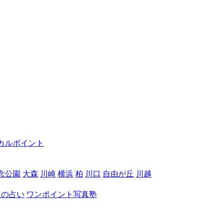
カルポイント
念公園
大森
川崎
横浜
柏
川口
自由が丘
川越
月の占い
ワンポイント写真塾