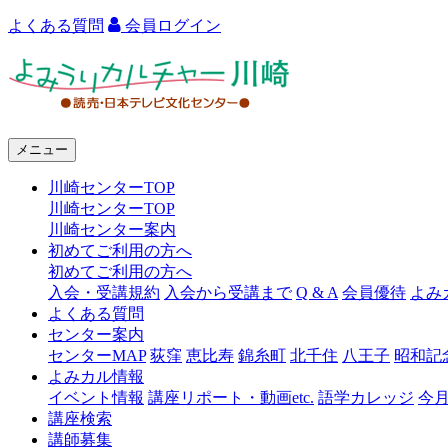
よくある質問
会員ログイン
よ
み
う
メニュー
り
川崎センターTOP
カ
川崎センターTOP
ル
川崎センター案内
初めてご利用の方へ
チ
初めてご利用の方へ
ャ
入会・受講規約
入会から受講まで
Q & A
会員優待
よみ
よくある質問
ー
センター案内
センターMAP
荻窪
恵比寿
錦糸町
北千住
八王子
昭和記
川
よみカル情報
崎
イベント情報
講座リポート・動画etc.
語学カレッジ
今
講座検索
講師募集