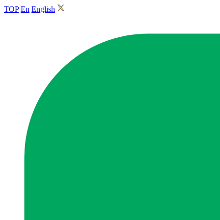
TOP
En
English