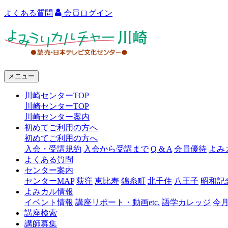
よくある質問
会員ログイン
よ
み
う
メニュー
り
川崎センターTOP
カ
川崎センターTOP
ル
川崎センター案内
初めてご利用の方へ
チ
初めてご利用の方へ
ャ
入会・受講規約
入会から受講まで
Q & A
会員優待
よみ
よくある質問
ー
センター案内
センターMAP
荻窪
恵比寿
錦糸町
北千住
八王子
昭和記
川
よみカル情報
崎
イベント情報
講座リポート・動画etc.
語学カレッジ
今
講座検索
講師募集