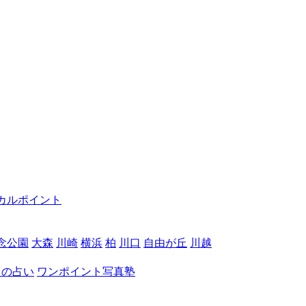
カルポイント
念公園
大森
川崎
横浜
柏
川口
自由が丘
川越
月の占い
ワンポイント写真塾