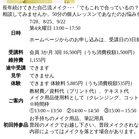
長年続けてきた自己流メイク･･･「でもこれで合っているの
相談してみませんか。50分の個人レッスンであなたのお悩
7/28、8/25、9/22
第4火曜日 13:00～17:50
日時
ホームページからのお申し込みは、受講日の3日
受講料
会員
3か月 3回 16,500円（うち消費税額1,500円）
維持費
1,155円
途中受講
できます
見学
できません
体験
できます
体験料
5,885円（うち消費税額535円）
教材費／資料代（プリント代）、テキスト代
メイク用品使用料として（クレンジング、コットンなど
ご案内
※時間枠
①13:00～13:50 ②14:00～14:50 ③15:0
お手持ちのメイク用品、筆記用具
初回持参品
普段のメイクでお越し下さい。普段メイクされな
内容によってはメイクを落とす場合があります。