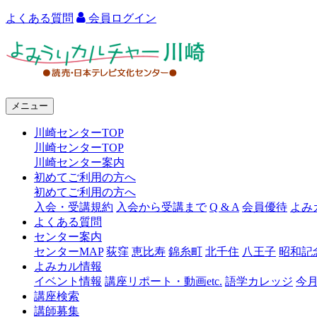
よくある質問
会員ログイン
よ
み
う
メニュー
り
川崎センターTOP
カ
川崎センターTOP
ル
川崎センター案内
初めてご利用の方へ
チ
初めてご利用の方へ
ャ
入会・受講規約
入会から受講まで
Q & A
会員優待
よみ
よくある質問
ー
センター案内
センターMAP
荻窪
恵比寿
錦糸町
北千住
八王子
昭和記
川
よみカル情報
崎
イベント情報
講座リポート・動画etc.
語学カレッジ
今
講座検索
講師募集