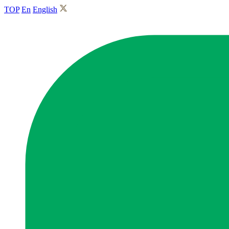
TOP
En
English