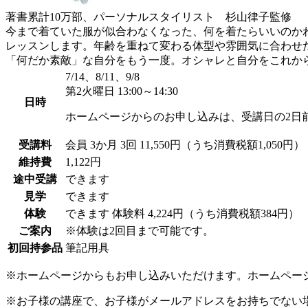
著書累計10万部、パーソナルスタイリスト 杉山律子監修
今まで着ていた服が似合わなくなった、何を着たらいいのか
レッスンします。年齢を重ねて変わる体型や雰囲気に合わせ
「何だか素敵」な自分をもう一度。オシャレと自分をこれか
7/14、8/11、9/8
第2火曜日 13:00～14:30
日時
ホームページからのお申し込みは、受講日の2日
受講料
会員
3か月 3回 11,550円（うち消費税額1,050円）
維持費
1,122円
途中受講
できます
見学
できます
体験
できます
体験料
4,224円（うち消費税額384円）
ご案内
※体験は2回目まで可能です。
初回持参品
筆記用具
※ホームページからもお申し込みいただけます。ホームペー
※お子様の講座で、お子様がメールアドレスをお持ちでない