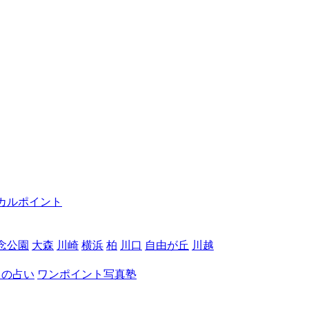
カルポイント
念公園
大森
川崎
横浜
柏
川口
自由が丘
川越
月の占い
ワンポイント写真塾